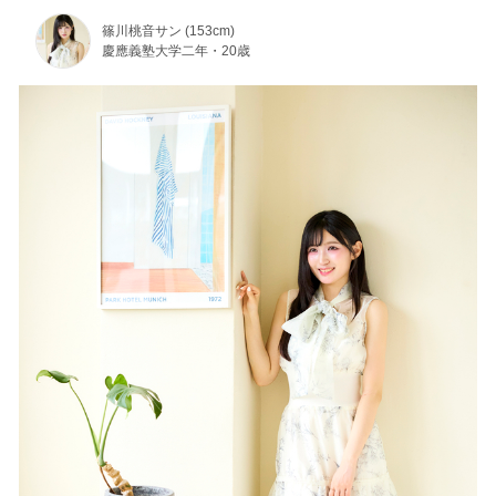
篠川桃音サン (153cm)
慶應義塾大学二年・20歳