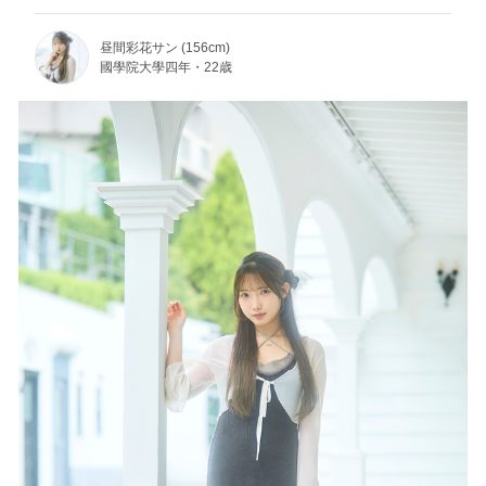
昼間彩花サン (156cm)
國學院大學四年・22歳