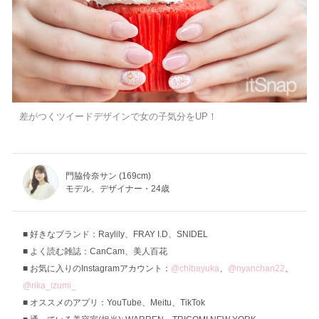
差がつくツイードデザインで女の子気分をUP！
門脇伶奈サン (169cm)
モデル、デザイナー・24歳
好きなブランド：Raylily、FRAY I.D、SNIDEL
よく読む雑誌：CanCam、美人百花
お気に入りのInstagramアカウント：
@chibayuka
、
@nyanchan22
、
@rika_izumi_
オススメのアプリ：YouTube、Meitu、TikTok