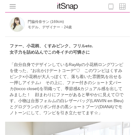
門脇伶奈サン (169cm)
モデル、デザイナー・24歳
ファー、小花柄、くすみピンク、フリルetc.
女子力を詰め込んでこの冬イチの可憐さに
「自分自身でデザインしているRaylilyの小花柄ロングワンピ
を使った、“お出かけデートコーデ”♡ このワンピはくすみ
ピンク×小花柄が大人っぽくて、落ち着いた雰囲気を出せる
一押しアイテム♪ その上に、ファー付きのショート丈パー
カ(tocco closet)を羽織って、季節感&カジュアル感を出して
みました！ 顔まわりにファーがあると華やかに見えて◎で
す。小物は台形フォルムの白レザーバッグ(LANVIN en Bleu)
とグログランのリボン付きの黒ショートブーツ(DIANA)でモ
ノトーンにして、ワンピを引き立たせてます☆」