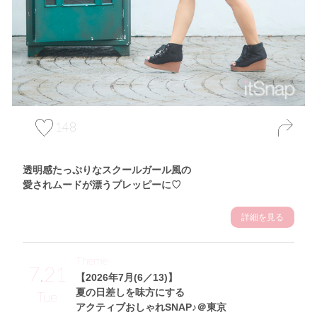
148
透明感たっぷりなスクールガール風の
愛されムードが漂うプレッピーに♡
詳細を見る
Theme
7.21
【2026年7月(6／13)】
夏の日差しを味方にする
Tue
アクティブおしゃれSNAP♪＠東京