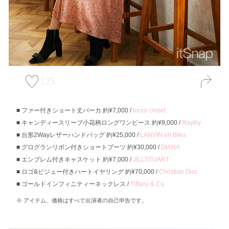
125
ファー付きショート丈パーカ 約¥7,000 /
tocco closet
キャンディースリーブ小花柄ロングワンピース 約¥9,000 /
Raylily
台形2Wayレザーハンドバッグ 約¥25,000 /
LANVIN en Bleu
グログランリボン付きショートブーツ 約¥30,000 /
DIANA
エンブレム付きキャスケット 約¥7,000 /
JILLSTUART
ロゴ&ビジュー付きハートイヤリング 約¥70,000 /
Christian Dior
ゴールドインフィニティーネックレス /
Tiffany & Co.
アイテム、価格はすべて出演者の自己申告です。