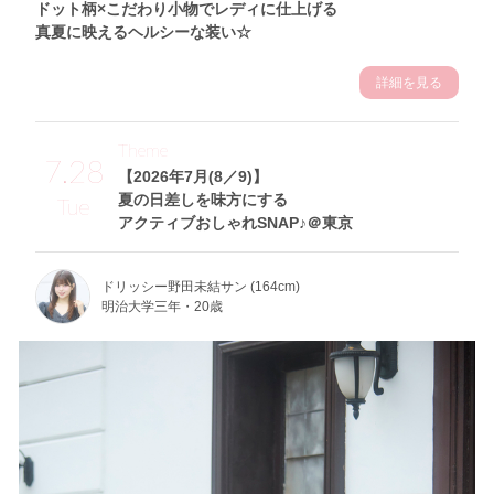
ドット柄×こだわり小物でレディに仕上げる
真夏に映えるヘルシーな装い☆
詳細を見る
Theme
7.28
【2026年7月(8／9)】
夏の日差しを味方にする
Tue
アクティブおしゃれSNAP♪＠東京
ドリッシー野田未結サン (164cm)
明治大学三年・20歳