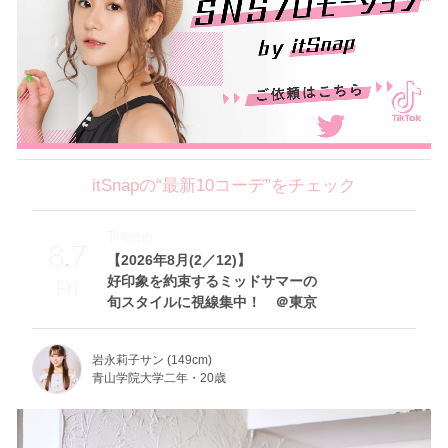
itSnapの“最新10コーデ”をチェック
Theme
8.7
【2026年8月(2／12)】
好印象を約束するミッドサマーの
Fri
旬スタイルに視線集中！ ＠東京
岩永莉子サン (149cm)
青山学院大学二年・20歳