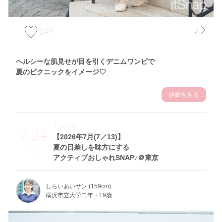
149
ヘルシーな肌見せが目を引くデニムワンピで
夏のピクニックをイメージ♡
詳細を見る
Theme
7.24
【2026年7月(7／13)】
夏の日差しを味方にする
Fri
アクティブおしゃれSNAP♪＠東京
しらいあいサン (159cm)
横浜市立大学二年・19歳