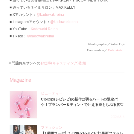
通っている美容室(担当): WARREN・TRICOMI NEW YORK
通っているネイルサロン：MAX KELLY
Xアカウント：
@kadowakireina
Instagramアカウント：
@kadowakireina
YouTube：
Kadowaki Reina
TikTok：
＠kadowakireina
Photographer／Yohei Fujii
Cooperation／
Cafe sketch
※門脇伶奈サンへの
お仕事(キャスティング)依頼
Magazine
ビューティー
CipiCipi(シピシピ)の新作は羽＆ハートの限定パ
ケ！プランパー＆ティントで叶える※もちぷる唇♡
2026.8.6
ファッション
【1週間コーデ】7／28(火)〜8／1(土)最新ファッシ