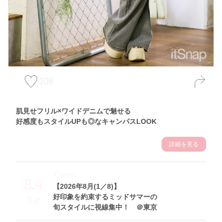
108
肌見せフリル×ワイドデニムで魅せる
好感度もスタイルUPも◎なキャンパスLOOK
詳細を見る
Theme
8.4
【2026年8月(1／8)】
好印象を約束するミッドサマーの
Tue
旬スタイルに視線集中！ ＠東京