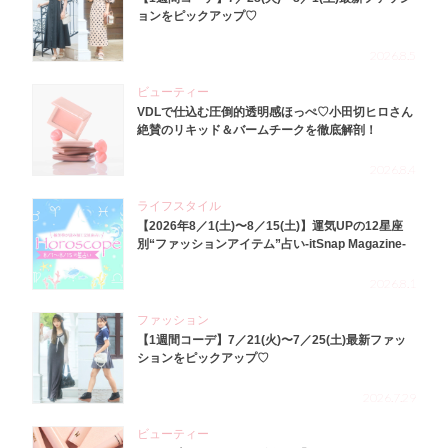
ョンをピックアップ♡
2026.8.5
ビューティー
VDLで仕込む圧倒的透明感ほっぺ♡小田切ヒロさん
絶賛のリキッド＆バームチークを徹底解剖！
2026.8.4
ライフスタイル
【2026年8／1(土)〜8／15(土)】運気UPの12星座
別“ファッションアイテム”占い-itSnap Magazine-
2026.8.1
ファッション
【1週間コーデ】7／21(火)〜7／25(土)最新ファッ
ションをピックアップ♡
2026.7.29
ビューティー