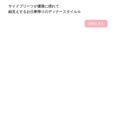
サイドプリーツが優雅に揺れて
細見えするお仕事帰りのディナースタイル☆
詳細を見る
Theme
7.14
"【2026年7月(4／13)】
夏の日差しを味方にする
Tue
アクティブおしゃれSNAP♪＠東京"
保坂玲奈サン (157cm)
モデル、フィットネストレーナー・31歳