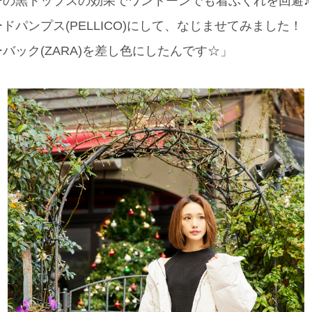
ーの黒トップスの効果でワントーンでも着ぶくれを回避♪
ドパンプス(PELLICO)にして、なじませてみました
バック(ZARA)を差し色にしたんです☆」