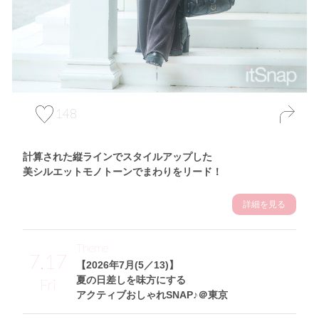
148
計算された縦ラインでスタイルアップした
美シルエットモノトーンでまわりをリード！
詳細を見る
Theme
7.17
【2026年7月(5／13)】
夏の日差しを味方にする
Fri
アクティブおしゃれSNAP♪＠東京