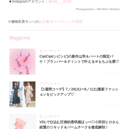
Instagramアカウント：
@ayk___0125
Photographer／Michihiro Shimizu
※棚橋彩香サンへの
お仕事(キャスティング)依頼
Magazine
ビューティー
CipiCipi(シピシピ)の新作は羽＆ハートの限定パ
ケ！プランパー＆ティントで叶える※もちぷる唇♡
2026.8.6
ファッション
【1週間コーデ】7／28(火)〜8／1(土)最新ファッシ
ョンをピックアップ♡
2026.8.5
ビューティー
VDLで仕込む圧倒的透明感ほっぺ♡小田切ヒロさん
絶賛のリキッド＆バームチークを徹底解剖！