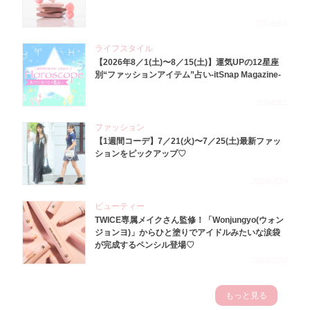
2026.8.4
ライフスタイル
【2026年8／1(土)〜8／15(土)】運気UPの12星座
別“ファッションアイテム”占い-itSnap Magazine-
2026.8.1
ファッション
【1週間コーデ】7／21(火)〜7／25(土)最新ファッ
ションをピックアップ♡
2026.7.29
ビューティー
TWICE専属メイクさん監修！「Wonjungyo(ウォン
ジョンヨ)」からひと塗りでアイドルみたいな涙袋
が完成するペンシル登場♡
2023.3.23
もっと見る