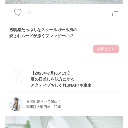
148
透明感たっぷりなスクールガール風の
愛されムードが漂うプレッピーに♡
詳細を見る
Theme
7.21
【2026年7月(6／13)】
夏の日差しを味方にする
Tue
アクティブおしゃれSNAP♪＠東京
昼間彩花サン (156cm)
國學院大學四年・22歳