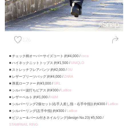
126
チェック柄オーバーサイズコート 約¥4,000 /
coca
ハイネックニットトップス 約¥1,500 /
UNIQLO
ストレッチフレアパンツ 約¥2,000 /
GU
レザープリーツバッグ 約¥4,000 /
ZARA
厚底ローファー 約¥3,000 /
GRL
シルバー波打ちピアス 約¥300 /
Lattice
レザーベルト 約¥1,000 /
H&M
シルバーリング2個セット(右手人差し指・右手中指)) 約¥300 /
Lattice
シルバーリング(左手中指) 約¥300 /
Lattice
ビジュー＆パール付きネイルリング(design No.23) ¥5,500 /
STAMPNAIL RING