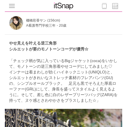
棚橋彩香サン (156cm)
A看護専門学校三年・20歳
やせ見えを叶える逆三角形
シルエットが要のモノトーンコーデが優秀☆
「チェック柄が気に入っているBigジャケット(coca)をいかし
て、モノトーンの逆三角形着やせコーデにしてみました♡
インナーは着まわしが効くハイネックニット(UNIQLO)と、
シルエットがきれいなストレッチ素材のフレアパンツ(GU)
の、シンプルオールブラック。 足元も黒でそろえた厚底ロ
ーファー(GRL)にして、身長を盛ってスタイルよく見えるよ
うに。そして、差し色に白のレザープリーツバッグ(ZARA)を
持って、ヌケ感とさわやかさをプラスしました☆」