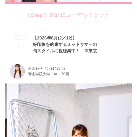
itSnapの“最新10コーデ”をチェック
Theme
8.7
【2026年8月(2／12)】
好印象を約束するミッドサマーの
Fri
旬スタイルに視線集中！ ＠東京
岩永莉子サン (149cm)
青山学院大学二年・20歳