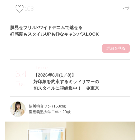
108
肌見せフリル×ワイドデニムで魅せる
好感度もスタイルUPも◎なキャンパスLOOK
詳細を見る
Theme
8.4
【2026年8月(1／8)】
好印象を約束するミッドサマーの
Tue
旬スタイルに視線集中！ ＠東京
篠川桃音サン (153cm)
慶應義塾大学二年・20歳