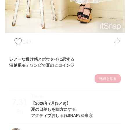
149
シアーな透け感とボウタイに恋する
清楚系モテワンピで夏のヒロイン♡
詳細を見る
Theme
7.31
【2026年7月(9／9)】
夏の日差しを味方にする
Fri
アクティブおしゃれSNAP♪＠東京