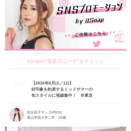
itSnapの“最新10コーデ”をチェック
Theme
8.7
【2026年8月(2／12)】
好印象を約束するミッドサマーの
Fri
旬スタイルに視線集中！ ＠東京
岩永莉子サン (149cm)
青山学院大学二年・20歳