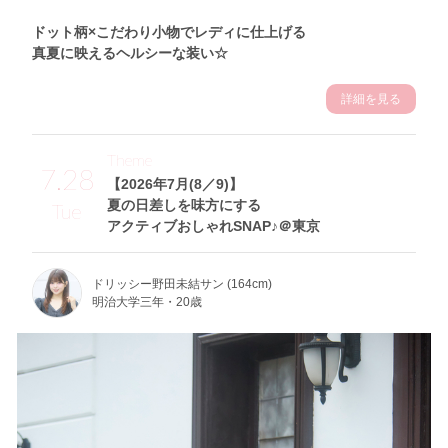
ドット柄×こだわり小物でレディに仕上げる
真夏に映えるヘルシーな装い☆
詳細を見る
Theme
7.28
【2026年7月(8／9)】
夏の日差しを味方にする
Tue
アクティブおしゃれSNAP♪＠東京
ドリッシー野田未結サン (164cm)
明治大学三年・20歳