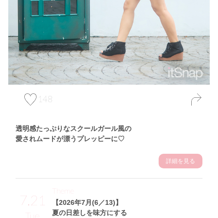
148
透明感たっぷりなスクールガール風の
愛されムードが漂うプレッピーに♡
詳細を見る
Theme
7.21
【2026年7月(6／13)】
夏の日差しを味方にする
Tue