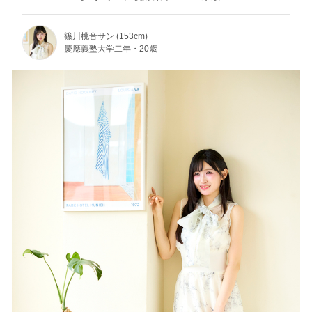
篠川桃音サン (153cm)
慶應義塾大学二年・20歳