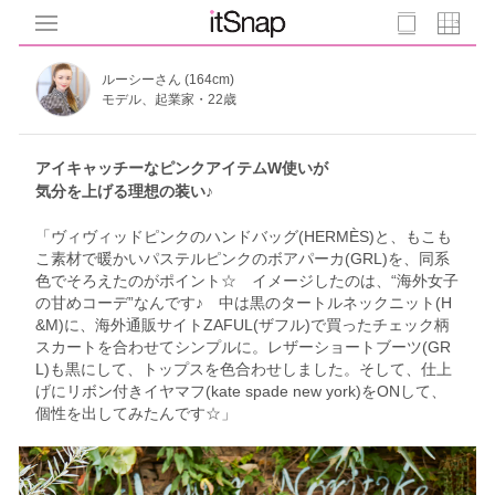
ルーシーさん (164cm)
モデル、起業家・22歳
アイキャッチーなピンクアイテムW使いが
気分を上げる理想の装い♪
「ヴィヴィッドピンクのハンドバッグ(HERMÈS)と、もこも
こ素材で暖かいパステルピンクのボアパーカ(GRL)を、同系
色でそろえたのがポイント☆ イメージしたのは、“海外女子
の甘めコーデ”なんです♪ 中は黒のタートルネックニット(H
&M)に、海外通販サイトZAFUL(ザフル)で買ったチェック柄
スカートを合わせてシンプルに。レザーショートブーツ(GR
L)も黒にして、トップスを色合わせしました。そして、仕上
げにリボン付きイヤマフ(kate spade new york)をONして、
個性を出してみたんです☆」