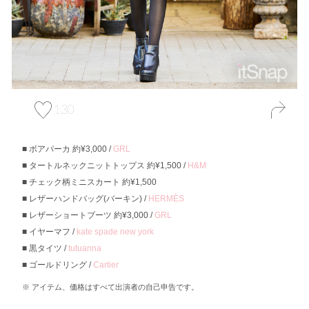
130
ボアパーカ 約¥3,000 /
GRL
タートルネックニットトップス 約¥1,500 /
H&M
チェック柄ミニスカート 約¥1,500
レザーハンドバッグ(バーキン) /
HERMÈS
レザーショートブーツ 約¥3,000 /
GRL
イヤーマフ /
kate spade new york
黒タイツ /
tutuanna
ゴールドリング /
Cartier
アイテム、価格はすべて出演者の自己申告です。