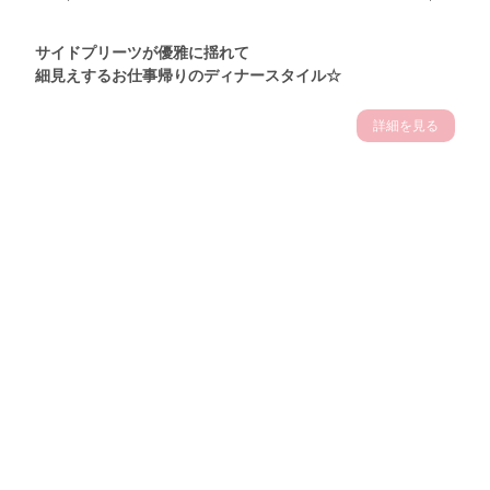
サイドプリーツが優雅に揺れて
細見えするお仕事帰りのディナースタイル☆
詳細を見る
Theme
7.14
"【2026年7月(4／13)】
夏の日差しを味方にする
Tue
アクティブおしゃれSNAP♪＠東京"
保坂玲奈サン (157cm)
モデル、フィットネストレーナー・31歳