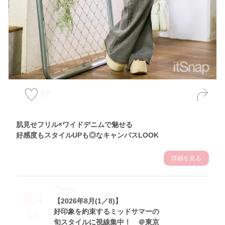
77
肌見せフリル×ワイドデニムで魅せる
好感度もスタイルUPも◎なキャンパスLOOK
詳細を見る
Theme
8.4
【2026年8月(1／8)】
好印象を約束するミッドサマーの
Tue
旬スタイルに視線集中！ ＠東京