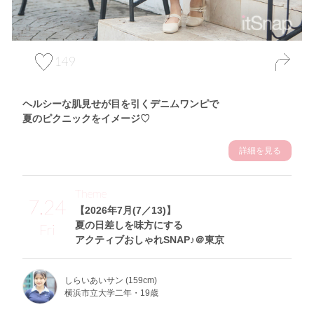
149
ヘルシーな肌見せが目を引くデニムワンピで
夏のピクニックをイメージ♡
詳細を見る
Theme
7.24
【2026年7月(7／13)】
夏の日差しを味方にする
Fri
アクティブおしゃれSNAP♪＠東京
しらいあいサン (159cm)
横浜市立大学二年・19歳