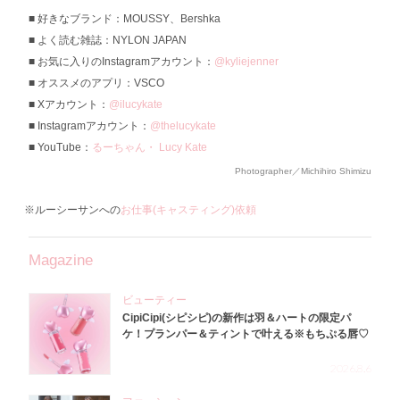
好きなブランド：MOUSSY、Bershka
よく読む雑誌：NYLON JAPAN
お気に入りのInstagramアカウント：
@kyliejenner
オススメのアプリ：VSCO
Xアカウント：
@ilucykate
Instagramアカウント：
@thelucykate
YouTube：
るーちゃん・ Lucy Kate
Photographer／Michihiro Shimizu
※ルーシーサンへの
お仕事(キャスティング)依頼
Magazine
ビューティー
CipiCipi(シピシピ)の新作は羽＆ハートの限定パ
ケ！プランパー＆ティントで叶える※もちぷる唇♡
2026.8.6