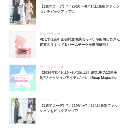
ファッション
【1週間コーデ】7／28(火)〜8／1(土)最新ファッシ
ョンをピックアップ♡
2026.8.5
ビューティー
VDLで仕込む圧倒的透明感ほっぺ♡小田切ヒロさん
絶賛のリキッド＆バームチークを徹底解剖！
2026.8.4
ライフスタイル
【2026年8／1(土)〜8／15(土)】運気UPの12星座
別“ファッションアイテム”占い-itSnap Magazine-
2026.8.1
ファッション
【1週間コーデ】7／21(火)〜7／25(土)最新ファッ
ションをピックアップ♡
2026.7.29