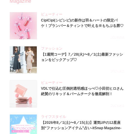
Magazine
ビューティー
CipiCipi(シピシピ)の新作は羽＆ハートの限定パ
ケ！プランパー＆ティントで叶える※もちぷる唇♡
2026.8.6
ファッション
【1週間コーデ】7／28(火)〜8／1(土)最新ファッシ
ョンをピックアップ♡
2026.8.5
ビューティー
VDLで仕込む圧倒的透明感ほっぺ♡小田切ヒロさん
絶賛のリキッド＆バームチークを徹底解剖！
2026.8.4
ライフスタイル
【2026年8／1(土)〜8／15(土)】運気UPの12星座
別“ファッションアイテム”占い-itSnap Magazine-