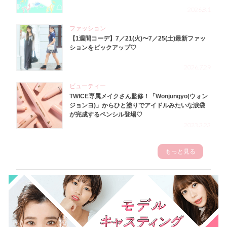
2026.8.1
ファッション
【1週間コーデ】7／21(火)〜7／25(土)最新ファッ
ションをピックアップ♡
2026.7.29
ビューティー
TWICE専属メイクさん監修！「Wonjungyo(ウォン
ジョンヨ)」からひと塗りでアイドルみたいな涙袋
が完成するペンシル登場♡
2023.3.23
もっと見る