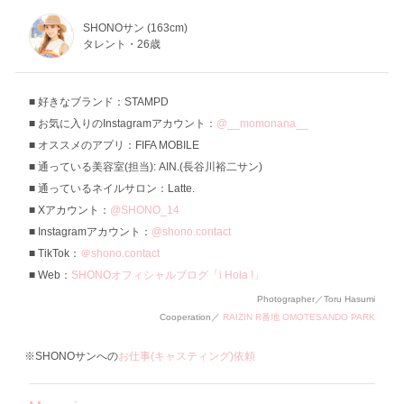
SHONOサン (163cm)
タレント・26歳
好きなブランド：STAMPD
お気に入りのInstagramアカウント：
@__momonana__
オススメのアプリ：FIFA MOBILE
通っている美容室(担当): AIN.(長谷川裕二サン)
通っているネイルサロン：Latte.
Xアカウント：
@SHONO_14
Instagramアカウント：
@shono.contact
TikTok：
＠shono.contact
Web：
SHONOオフィシャルブログ「i Hola !」
Photographer／Toru Hasumi
Cooperation／
RAIZIN R番地 OMOTESANDO PARK
※SHONOサンへの
お仕事(キャスティング)依頼