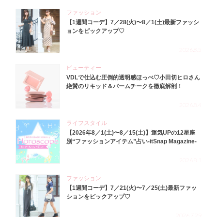
ファッション
【1週間コーデ】7／28(火)〜8／1(土)最新ファッシ
ョンをピックアップ♡
2026.8.5
ビューティー
VDLで仕込む圧倒的透明感ほっぺ♡小田切ヒロさん
絶賛のリキッド＆バームチークを徹底解剖！
2026.8.4
ライフスタイル
【2026年8／1(土)〜8／15(土)】運気UPの12星座
別“ファッションアイテム”占い-itSnap Magazine-
2026.8.1
ファッション
【1週間コーデ】7／21(火)〜7／25(土)最新ファッ
ションをピックアップ♡
2026.7.29