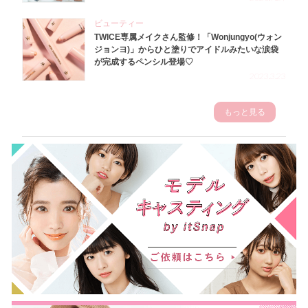
ビューティー
TWICE専属メイクさん監修！「Wonjungyo(ウォン
ジョンヨ)」からひと塗りでアイドルみたいな涙袋
が完成するペンシル登場♡
2023.3.23
もっと見る