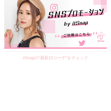
itSnapの“最新10コーデ”をチェック
Theme
8.7
【2026年8月(2／12)】
好印象を約束するミッドサマーの
Fri
旬スタイルに視線集中！ ＠東京
岩永莉子サン (149cm)
青山学院大学二年・20歳