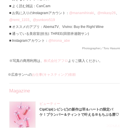
よく読む雑誌：CanCam
お気に入りのInstagramアカウント：
@manamihiraki
、
@mikasy26
、
@remi_1103
、
@yunkoro519
オススメのアプリ：AbemaTV、‎Vivino: Buy the Right Wine
通っている美容室(担当): THREE(田部井達朗サン)
Instagramアカウント：
@hirona_abe
Photographer／Toru Hasumi
※写真の商用利用は、
株式会社アフロ
よりご購入ください。
※広奈サンへの
お仕事(キャスティング)依頼
Magazine
ビューティー
CipiCipi(シピシピ)の新作は羽＆ハートの限定パ
ケ！プランパー＆ティントで叶える※もちぷる唇♡
2026.8.6