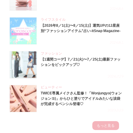
2026.8.4
ライフスタイル
【2026年8／1(土)〜8／15(土)】運気UPの12星座
別“ファッションアイテム”占い-itSnap Magazine-
2026.8.1
ファッション
【1週間コーデ】7／21(火)〜7／25(土)最新ファッ
ションをピックアップ♡
2026.7.29
ビューティー
TWICE専属メイクさん監修！「Wonjungyo(ウォン
ジョンヨ)」からひと塗りでアイドルみたいな涙袋
が完成するペンシル登場♡
2023.3.23
もっと見る