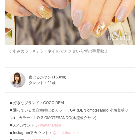
くすみカラー×ミラーネイルでアクセいらずの手元映え
秦はるかサン (163cm)
タレント・21歳
好きなブランド：COCO DEAL
通っている美容室(担当): カット：GARDEN omotesando(小泉良明サ
ン)、カラー：L.O.G OMOTESANDO(水流俊介サン)
Xアカウント：
@hataharuka
Instagramアカウント：
@_hataharuka_