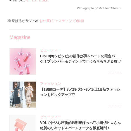
TikTok：
＠hataharuka
Photographer／Michihiro Shimizu
※秦はるかサンへの
お仕事(キャスティング)依頼
Magazine
ビューティー
CipiCipi(シピシピ)の新作は羽＆ハートの限定パ
ケ！プランパー＆ティントで叶える※もちぷる唇♡
2026.8.6
ファッション
【1週間コーデ】7／28(火)〜8／1(土)最新ファッシ
ョンをピックアップ♡
2026.8.5
ビューティー
VDLで仕込む圧倒的透明感ほっぺ♡小田切ヒロさん
絶賛のリキッド＆バームチークを徹底解剖！