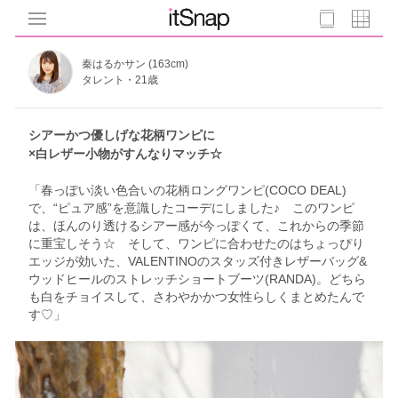
秦はるかサン (163cm)
タレント・21歳
シアーかつ優しげな花柄ワンピに
×白レザー小物がすんなりマッチ☆
「春っぽい淡い色合いの花柄ロングワンピ(COCO DEAL)
で、“ピュア感”を意識したコーデにしました♪ このワンピ
は、ほんのり透けるシアー感が今っぽくて、これからの季節
に重宝しそう☆ そして、ワンピに合わせたのはちょっぴり
エッジが効いた、VALENTINOのスタッズ付きレザーバッグ&
ウッドヒールのストレッチショートブーツ(RANDA)。どちら
も白をチョイスして、さわやかかつ女性らしくまとめたんで
す♡」