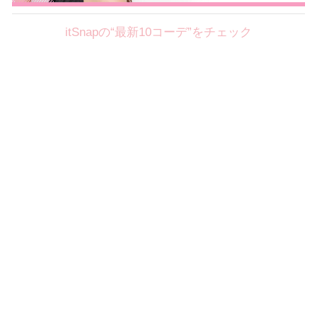
itSnapの“最新10コーデ”をチェック
Theme
8.7
【2026年8月(2／12)】
好印象を約束するミッドサマーの
Fri
旬スタイルに視線集中！ ＠東京
岩永莉子サン (149cm)
青山学院大学二年・20歳