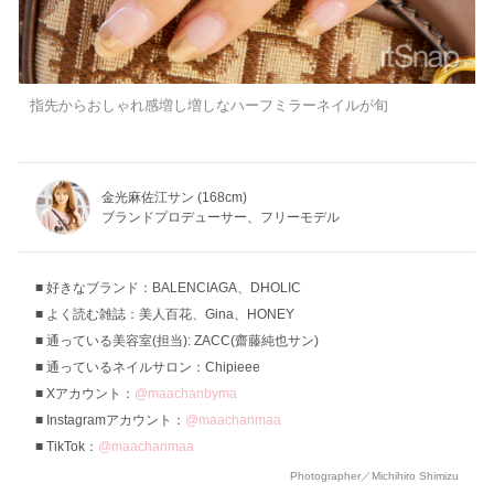
指先からおしゃれ感増し増しなハーフミラーネイルが旬
金光麻佐江サン (168cm)
ブランドプロデューサー、フリーモデル
好きなブランド：BALENCIAGA、DHOLIC
よく読む雑誌：美人百花、Gina、HONEY
通っている美容室(担当): ZACC(齋藤純也サン)
通っているネイルサロン：Chipieee
Xアカウント：
@maachanbyma
Instagramアカウント：
@maachanmaa
TikTok：
@maachanmaa
Photographer／Michihiro Shimizu