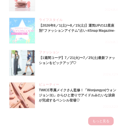
2026.8.4
ライフスタイル
【2026年8／1(土)〜8／15(土)】運気UPの12星座
別“ファッションアイテム”占い-itSnap Magazine-
2026.8.1
ファッション
【1週間コーデ】7／21(火)〜7／25(土)最新ファッ
ションをピックアップ♡
2026.7.29
ビューティー
TWICE専属メイクさん監修！「Wonjungyo(ウォン
ジョンヨ)」からひと塗りでアイドルみたいな涙袋
が完成するペンシル登場♡
2023.3.23
もっと見る