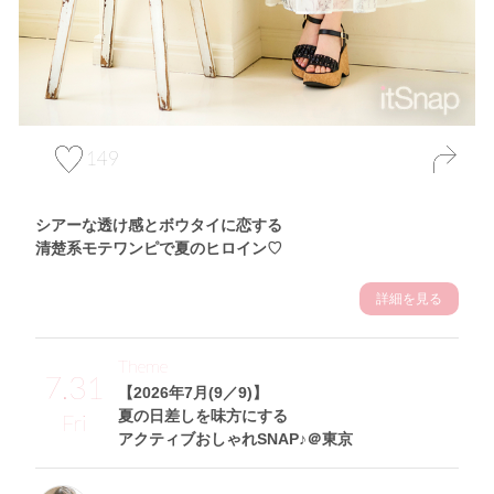
149
シアーな透け感とボウタイに恋する
清楚系モテワンピで夏のヒロイン♡
詳細を見る
Theme
7.31
【2026年7月(9／9)】
夏の日差しを味方にする
Fri
アクティブおしゃれSNAP♪＠東京