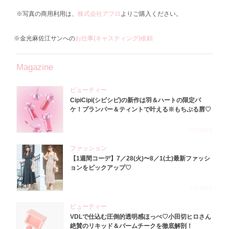
※写真の商用利用は、
株式会社アフロ
よりご購入ください。
※金光麻佐江サンへの
お仕事(キャスティング)依頼
Magazine
ビューティー
CipiCipi(シピシピ)の新作は羽＆ハートの限定パ
ケ！プランパー＆ティントで叶える※もちぷる唇♡
2026.8.6
ファッション
【1週間コーデ】7／28(火)〜8／1(土)最新ファッシ
ョンをピックアップ♡
2026.8.5
ビューティー
VDLで仕込む圧倒的透明感ほっぺ♡小田切ヒロさん
絶賛のリキッド＆バームチークを徹底解剖！