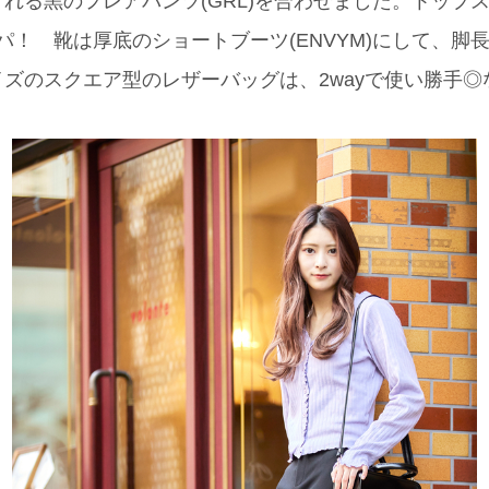
れる黒のフレアパンツ(GRL)を合わせました。トップ
コスパ！ 靴は厚底のショートブーツ(ENVYM)にして、
ズのスクエア型のレザーバッグは、2wayで使い勝手◎