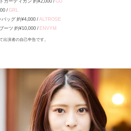
ーディガン 約¥2,000 /
GU
0 /
GRL
ッグ 約¥4,000 /
ALTROSE
ツ 約¥10,000 /
ENVYM
て出演者の自己申告です。