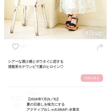
149
シアーな透け感とボウタイに恋する
清楚系モテワンピで夏のヒロイン♡
詳細を見る
Theme
7.31
【2026年7月(9／9)】
夏の日差しを味方にする
Fri
アクティブおしゃれSNAP♪＠東京