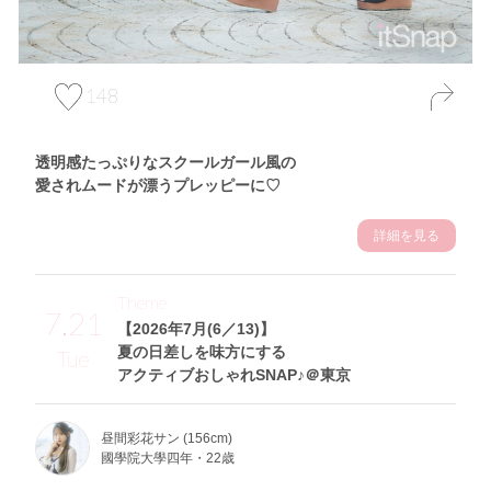
148
透明感たっぷりなスクールガール風の
愛されムードが漂うプレッピーに♡
詳細を見る
Theme
7.21
【2026年7月(6／13)】
夏の日差しを味方にする
Tue
アクティブおしゃれSNAP♪＠東京
昼間彩花サン (156cm)
國學院大學四年・22歳