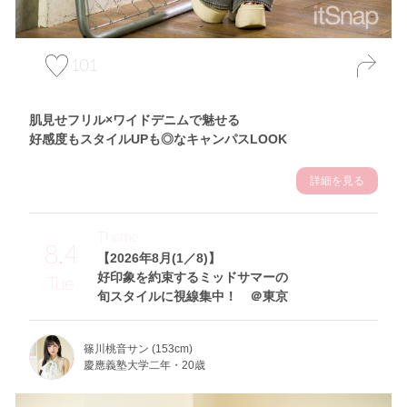
101
肌見せフリル×ワイドデニムで魅せる
好感度もスタイルUPも◎なキャンパスLOOK
詳細を見る
Theme
8.4
【2026年8月(1／8)】
好印象を約束するミッドサマーの
Tue
旬スタイルに視線集中！ ＠東京
篠川桃音サン (153cm)
慶應義塾大学二年・20歳