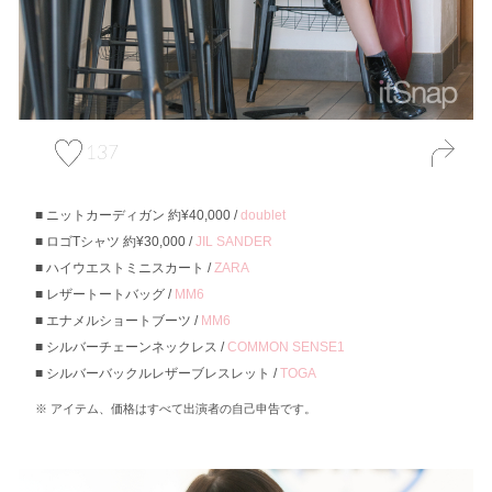
137
ニットカーディガン 約¥40,000 /
doublet
ロゴTシャツ 約¥30,000 /
JIL SANDER
ハイウエストミニスカート /
ZARA
レザートートバッグ /
MM6
エナメルショートブーツ /
MM6
シルバーチェーンネックレス /
COMMON SENSE1
シルバーバックルレザーブレスレット /
TOGA
アイテム、価格はすべて出演者の自己申告です。