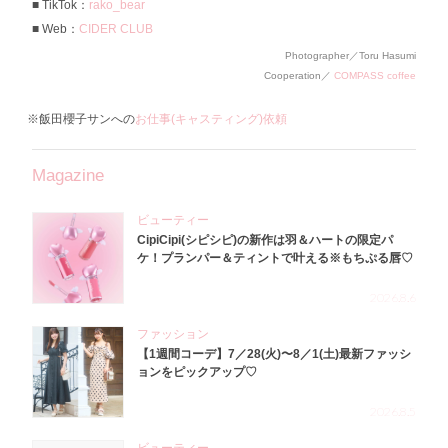
TikTok：
rako_bear
Web：
CIDER CLUB
Photographer／Toru Hasumi
Cooperation／
COMPASS coffee
※飯田櫻子サンへの
お仕事(キャスティング)依頼
Magazine
ビューティー
CipiCipi(シピシピ)の新作は羽＆ハートの限定パ
ケ！プランパー＆ティントで叶える※もちぷる唇♡
2026.8.6
ファッション
【1週間コーデ】7／28(火)〜8／1(土)最新ファッシ
ョンをピックアップ♡
2026.8.5