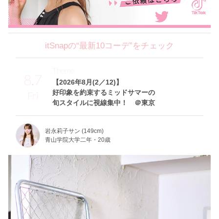
itSnapの“最新10コーデ”をチェック
Theme
8.7
【2026年8月(2／12)】
好印象を約束するミッドサマーの
Fri
旬スタイルに視線集中！ ＠東京
岩永莉子サン (149cm)
青山学院大学二年・20歳