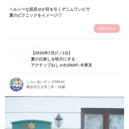
ヘルシーな肌見せが目を引くデニムワンピで
夏のピクニックをイメージ♡
詳細を見る
Theme
7.24
【2026年7月(7／13)】
夏の日差しを味方にする
Fri
アクティブおしゃれSNAP♪＠東京
しらいあいサン (159cm)
横浜市立大学二年・19歳