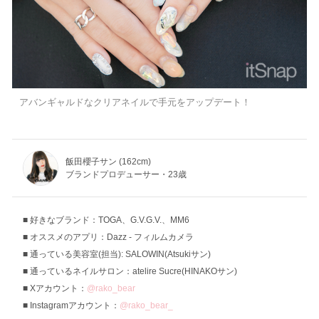
アバンギャルドなクリアネイルで手元をアップデート！
飯田櫻子サン (162cm)
ブランドプロデューサー・23歳
好きなブランド：TOGA、G.V.G.V.、MM6
オススメのアプリ：Dazz - フィルムカメラ
通っている美容室(担当): SALOWIN(Atsukiサン)
通っているネイルサロン：atelire Sucre(HINAKOサン)
Xアカウント：
@rako_bear
Instagramアカウント：
@rako_bear_