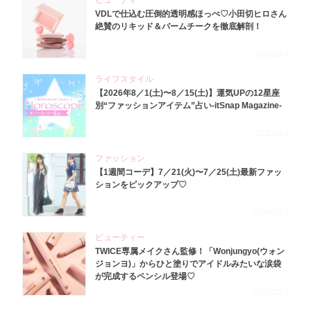
ビューティー
VDLで仕込む圧倒的透明感ほっぺ♡小田切ヒロさん
絶賛のリキッド＆バームチークを徹底解剖！
2026.8.4
ライフスタイル
【2026年8／1(土)〜8／15(土)】運気UPの12星座
別“ファッションアイテム”占い-itSnap Magazine-
2026.8.1
ファッション
【1週間コーデ】7／21(火)〜7／25(土)最新ファッ
ションをピックアップ♡
2026.7.29
ビューティー
TWICE専属メイクさん監修！「Wonjungyo(ウォン
ジョンヨ)」からひと塗りでアイドルみたいな涙袋
が完成するペンシル登場♡
2023.3.23