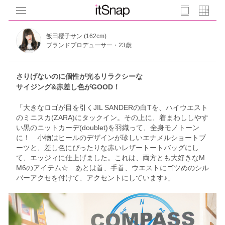
飯田櫻子サン (162cm)
ブランドプロデューサー・23歳
さりげないのに個性が光るリラクシーな
サイジング&赤差し色がGOOD！
「大きなロゴが目を引くJIL SANDERの白Tを、ハイウエスト
のミニスカ(ZARA)にタックイン。その上に、着まわししやす
い黒のニットカーデ(doublet)を羽織って、全身モノトーン
に！ 小物はヒールのデザインが珍しいエナメルショートブ
ーツと、差し色にぴったりな赤いレザートートバッグにし
て、エッジィに仕上げました。これは、両方とも大好きなM
M6のアイテム☆ あとは首、手首、ウエストにゴツめのシル
バーアクセを付けて、アクセントにしています♪」