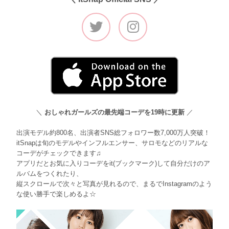
＼
おしゃれガールズの最先端コーデを19時に更新
／
出演モデル約800名、出演者SNS総フォロワー数7,000万人突破！
itSnapは旬のモデルやインフルエンサー、サロモなどのリアルな
コーデがチェックできます♫
アプリだとお気に入りコーデをit(ブックマーク)して自分だけのア
ルバムをつくれたり、
縦スクロールで次々と写真が見れるので、まるでInstagramのよう
な使い勝手で楽しめるよ☆