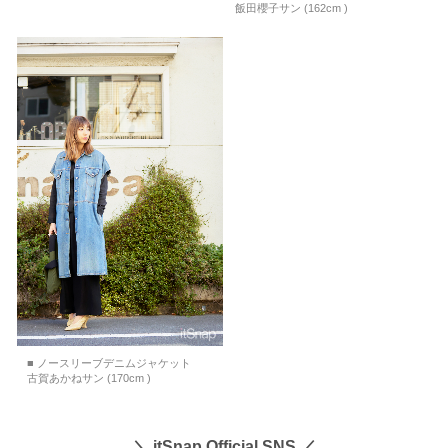
飯田櫻子サン (162cm )
■ ノースリーブデニムジャケット
古賀あかねサン (170cm )
＼ itSnap Official SNS ／