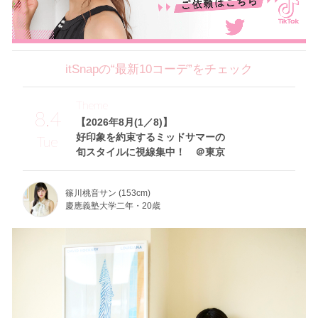
itSnapの“最新10コーデ”をチェック
Theme
8.4
【2026年8月(1／8)】
好印象を約束するミッドサマーの
Tue
旬スタイルに視線集中！ ＠東京
篠川桃音サン (153cm)
慶應義塾大学二年・20歳