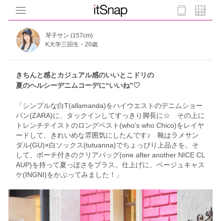
琴子サン (157cm)
K大学三回生・20歳
きちんと感とカジュアル感のいいとこドリの
夏のヘルシーデニムコーデに“いいね”♡
「シンプルな白T(allamanda)をハイウエストのデニムショー
パン(ZARA)に、タックインしてすっきり脚長に☆ その上に
トレンチテイストのロングベスト(who's who Chico)をレイヤ
ードして、きれいめな雰囲気にしたんです♪ 靴はラメサン
ダル(GU)×白ソックス(tutuanna)でちょっぴり上品さを。そ
して、ポーチ付きのクリアバッグ(one after another NICE CL
AUP)を持って夏っぽさをプラス。仕上げに、ベージュキャス
ケ(INGNI)をかぶってみました！」