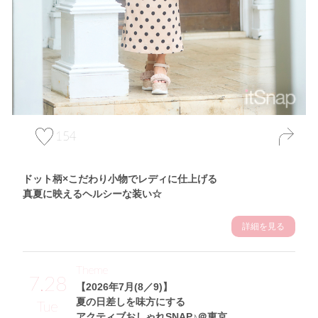
154
ドット柄×こだわり小物でレディに仕上げる
真夏に映えるヘルシーな装い☆
詳細を見る
Theme
7.28
【2026年7月(8／9)】
夏の日差しを味方にする
Tue
アクティブおしゃれSNAP♪＠東京