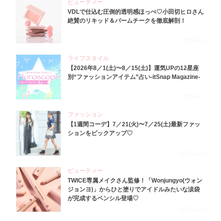
ビューティー
VDLで仕込む圧倒的透明感ほっぺ♡小田切ヒロさん
絶賛のリキッド＆バームチークを徹底解剖！
2026.8.4
ライフスタイル
【2026年8／1(土)〜8／15(土)】運気UPの12星座
別“ファッションアイテム”占い-itSnap Magazine-
2026.8.1
ファッション
【1週間コーデ】7／21(火)〜7／25(土)最新ファッ
ションをピックアップ♡
2026.7.29
ビューティー
TWICE専属メイクさん監修！「Wonjungyo(ウォン
ジョンヨ)」からひと塗りでアイドルみたいな涙袋
が完成するペンシル登場♡
2023.3.23