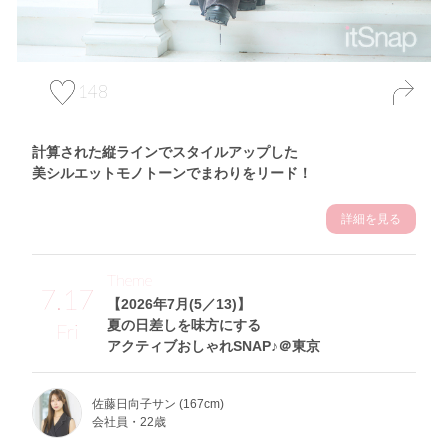
148
計算された縦ラインでスタイルアップした
美シルエットモノトーンでまわりをリード！
詳細を見る
Theme
7.17
【2026年7月(5／13)】
夏の日差しを味方にする
Fri
アクティブおしゃれSNAP♪＠東京
佐藤日向子サン (167cm)
会社員・22歳