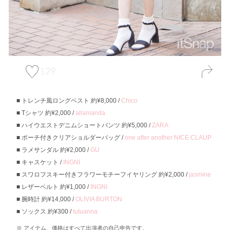
129
トレンチ風ロングベスト 約¥8,000 /
Chico
Tシャツ 約¥2,000 /
allamanda
ハイウエストデニムショートパンツ 約¥5,000 /
ZARA
ポーチ付きクリアショルダーバッグ /
one after another NICE CLAUP
ラメサンダル 約¥2,000 /
GU
キャスケット /
INGNI
スワロフスキー付きフラワーモチーフイヤリング 約¥2,000 /
jasmine
レザーベルト 約¥1,000 /
INGNI
腕時計 約¥14,000 /
OLIVIA BURTON
ソックス 約¥300 /
tutuanna
アイテム、価格はすべて出演者の自己申告です。