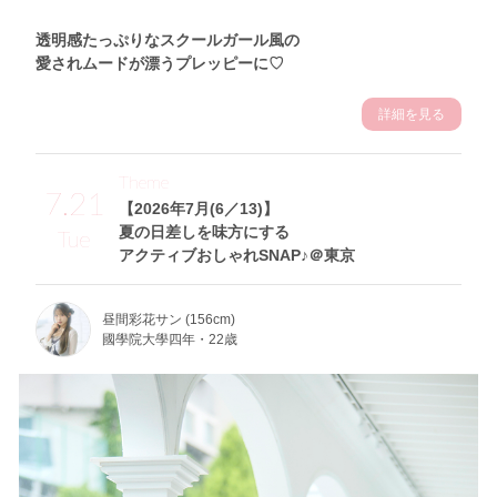
透明感たっぷりなスクールガール風の
愛されムードが漂うプレッピーに♡
詳細を見る
Theme
7.21
【2026年7月(6／13)】
夏の日差しを味方にする
Tue
アクティブおしゃれSNAP♪＠東京
昼間彩花サン (156cm)
國學院大學四年・22歳