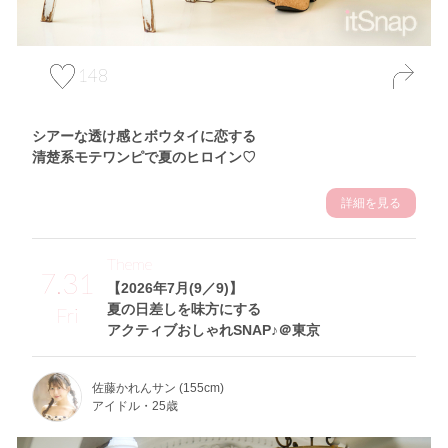
148
シアーな透け感とボウタイに恋する
清楚系モテワンピで夏のヒロイン♡
詳細を見る
Theme
7.31
【2026年7月(9／9)】
夏の日差しを味方にする
Fri
アクティブおしゃれSNAP♪＠東京
佐藤かれんサン (155cm)
アイドル・25歳