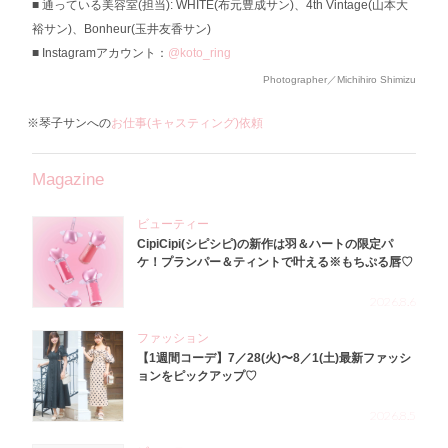
通っている美容室(担当): WHITE(布元豊成サン)、4th Vintage(山本大
裕サン)、Bonheur(玉井友香サン)
Instagramアカウント：
@koto_ring
Photographer／Michihiro Shimizu
※琴子サンへの
お仕事(キャスティング)依頼
Magazine
ビューティー
CipiCipi(シピシピ)の新作は羽＆ハートの限定パ
ケ！プランパー＆ティントで叶える※もちぷる唇♡
2026.8.6
ファッション
【1週間コーデ】7／28(火)〜8／1(土)最新ファッシ
ョンをピックアップ♡
2026.8.5