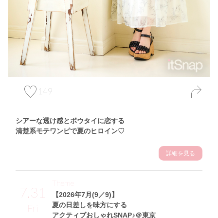
149
シアーな透け感とボウタイに恋する
清楚系モテワンピで夏のヒロイン♡
詳細を見る
Theme
7.31
【2026年7月(9／9)】
夏の日差しを味方にする
Fri
アクティブおしゃれSNAP♪＠東京