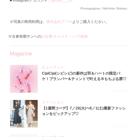
Instagramアカウント：
@chiii___35
Photographer／Michihiro Shimizu
※写真の商用利用は、
株式会社アフロ
よりご購入ください。
※古春智都サンへの
お仕事(キャスティング)依頼
Magazine
ビューティー
CipiCipi(シピシピ)の新作は羽＆ハートの限定パ
ケ！プランパー＆ティントで叶える※もちぷる唇♡
2026.8.6
ファッション
【1週間コーデ】7／28(火)〜8／1(土)最新ファッシ
ョンをピックアップ♡
2026.8.5