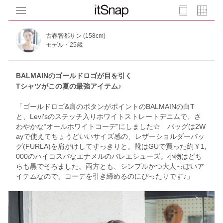
古春智都サン (158cm)
モデル・25歳
BALMAINのゴールドロゴが目を引く
Tシャツがこの夏の最強アイテム♪
「ゴールドロゴ&肩のボタンがポイントのBALMAINの白T
と、Levi'sのステッチ入りホワイトストレートデニムで、さ
わやかな“オールホワイトコーデ”にしました☆ バッグは2W
ayで使えてちょうどいいサイズ感の、レザーショルダーバッ
グ(FURLA)を肩がけしてすっきりと。靴はGUで買った約￥1,
000のハイコスパなエナメルのバレエシューズ。小物はどち
らも黒でそろました。両方とも、シンプルかつ大人っぽいア
イテムなので、コーデを引き締めるのにぴったりです♪」