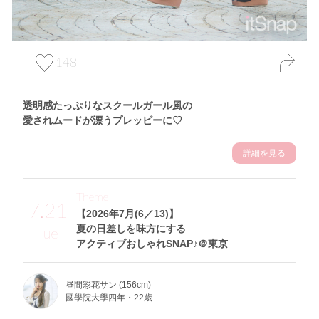
148
透明感たっぷりなスクールガール風の
愛されムードが漂うプレッピーに♡
詳細を見る
Theme
7.21
【2026年7月(6／13)】
夏の日差しを味方にする
Tue
アクティブおしゃれSNAP♪＠東京
昼間彩花サン (156cm)
國學院大學四年・22歳