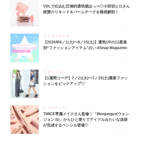
ビューティー
VDLで仕込む圧倒的透明感ほっぺ♡小田切ヒロさん
絶賛のリキッド＆バームチークを徹底解剖！
2026.8.4
ライフスタイル
【2026年8／1(土)〜8／15(土)】運気UPの12星座
別“ファッションアイテム”占い-itSnap Magazine-
2026.8.1
ファッション
【1週間コーデ】7／21(火)〜7／25(土)最新ファッ
ションをピックアップ♡
2026.7.29
ビューティー
TWICE専属メイクさん監修！「Wonjungyo(ウォン
ジョンヨ)」からひと塗りでアイドルみたいな涙袋
が完成するペンシル登場♡
2023.3.23