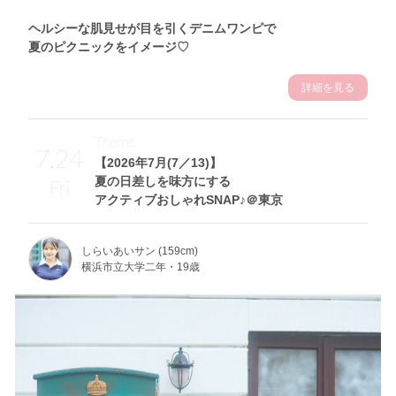
ヘルシーな肌見せが目を引くデニムワンピで
夏のピクニックをイメージ♡
詳細を見る
Theme
7.24
【2026年7月(7／13)】
夏の日差しを味方にする
Fri
アクティブおしゃれSNAP♪＠東京
しらいあいサン (159cm)
横浜市立大学二年・19歳