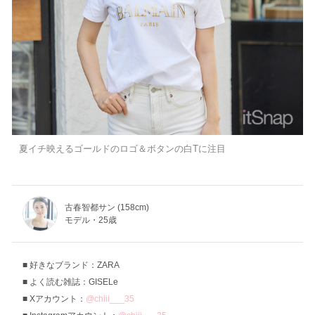
夏イチ映えるゴールドのロゴ＆ボタンの白Tに注目
古春智都サン (158cm)
モデル・25歳
好きなブランド：ZARA
よく読む雑誌：GISELe
Xアカウント：
@chiii___35