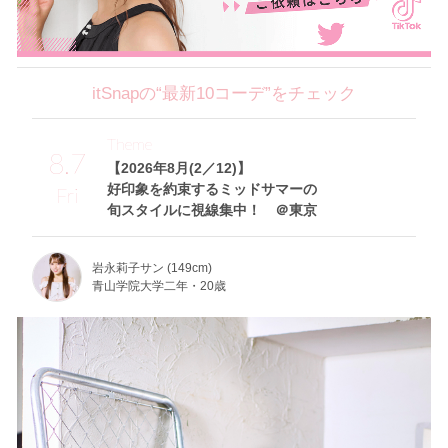
itSnapの“最新10コーデ”をチェック
Theme
8.7
【2026年8月(2／12)】
好印象を約束するミッドサマーの
Fri
旬スタイルに視線集中！ ＠東京
岩永莉子サン (149cm)
青山学院大学二年・20歳