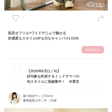
77
肌見せフリル×ワイドデニムで魅せる
好感度もスタイルUPも◎なキャンパスLOOK
詳細を見る
Theme
8.4
【2026年8月(1／8)】
好印象を約束するミッドサマーの
Tue
旬スタイルに視線集中！ ＠東京
篠川桃音サン (153cm)
慶應義塾大学二年・20歳