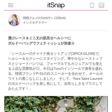
関西グルメのYumiサン (158cm)
インスタグラマー
透けレース＆ミニ丈の肌見せヘルシーに
ボルドーバッグでフェティッシュが加速☆
「シースルーのチャイナ風セットアップ(SPICA GLOW)で、
ヘルシー＆セクシーにスタイリング。華やかなレーストップ
スとショートパンツは、フォーマルでもカジュアルでも使え
る上品な雰囲気が◎。今日は7cmのインソールで身長を盛れ
る、韓国ブランドP-31の白スニーカーを合わせて、オールホ
ワイトの着こなしにしました♪ そして、Yves Saint Laurent
のボルドーバッグを差し色にして、女性らしさをプラスして
みたんです！」