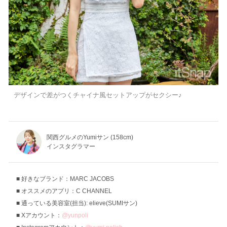
デザインで差がつくチャイナ風セットアップがセクシー♪
関西グルメのYumiサン (158cm)
インスタグラマー
好きなブランド：MARC JACOBS
オススメのアプリ：C CHANNEL
通っている美容室(担当): elieve(SUMIサン)
Xアカウント：
@yunpoli