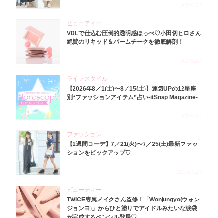
2026.8.5
ビューティー
VDLで仕込む圧倒的透明感ほっぺ♡小田切ヒロさん
絶賛のリキッド＆バームチークを徹底解剖！
2026.8.4
ライフスタイル
【2026年8／1(土)〜8／15(土)】運気UPの12星座
別“ファッションアイテム”占い-itSnap Magazine-
2026.8.1
ファッション
【1週間コーデ】7／21(火)〜7／25(土)最新ファッ
ションをピックアップ♡
2026.7.29
ビューティー
TWICE専属メイクさん監修！「Wonjungyo(ウォン
ジョンヨ)」からひと塗りでアイドルみたいな涙袋
が完成するペンシル登場♡