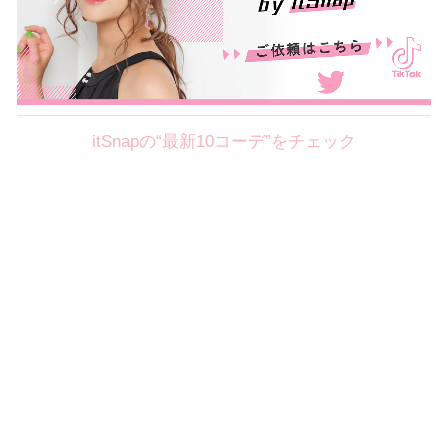
itSnapの“最新10コーデ”をチェック
Theme
8.7
【2026年8月(2／12)】
好印象を約束するミッドサマーの
Fri
旬スタイルに視線集中！ ＠東京
岩永莉子サン (149cm)
青山学院大学二年・20歳