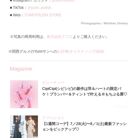
Instagramアカウント：
@yumi.polish
TikTok：
＠yumi..polish
Web：
YUMI POLISH STORE
Photographer／Michihiro Shimizu
※写真の商用利用は、
株式会社アフロ
よりご購入ください。
※関西グルメのYumiサンへの
お仕事(キャスティング)依頼
Magazine
ビューティー
CipiCipi(シピシピ)の新作は羽＆ハートの限定パ
ケ！プランパー＆ティントで叶える※もちぷる唇♡
2026.8.6
ファッション
【1週間コーデ】7／28(火)〜8／1(土)最新ファッシ
ョンをピックアップ♡