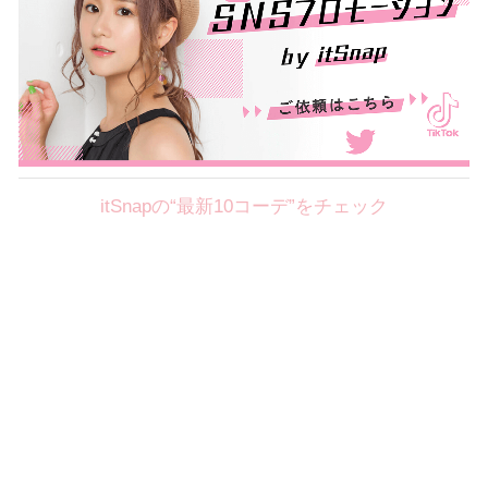
itSnapの“最新10コーデ”をチェック
Theme
8.7
【2026年8月(2／12)】
好印象を約束するミッドサマーの
Fri
旬スタイルに視線集中！ ＠東京
岩永莉子サン (149cm)
青山学院大学二年・20歳