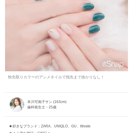
秋先取りカラーのアシメネイルで指先まで抜かりなし！
本川可南子サン (163cm)
歯科衛生士・25歳
好きなブランド：ZARA、UNIQLO、GU、titivate