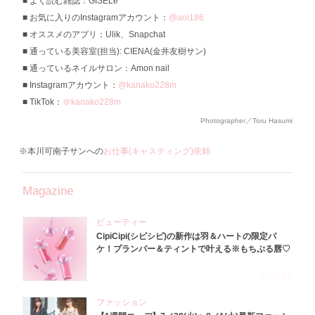
よく読む雑誌：GISELe
お気に入りのInstagramアカウント：
@aoi186
オススメのアプリ：Ulik、Snapchat
通っている美容室(担当): CIENA(金井友樹サン)
通っているネイルサロン：Amon nail
Instagramアカウント：
@kanako228m
TikTok：
＠kanako228m
Photographer／Toru Hasumi
※本川可南子サンへの
お仕事(キャスティング)依頼
Magazine
ビューティー
CipiCipi(シピシピ)の新作は羽＆ハートの限定パ
ケ！プランパー＆ティントで叶える※もちぷる唇♡
2026.8.6
ファッション