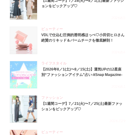
【1週間コーデ】7／28(火)〜8／1(土)最新ファッシ
ョンをピックアップ♡
2026.8.5
ビューティー
VDLで仕込む圧倒的透明感ほっぺ♡小田切ヒロさん
絶賛のリキッド＆バームチークを徹底解剖！
2026.8.4
ライフスタイル
【2026年8／1(土)〜8／15(土)】運気UPの12星座
別“ファッションアイテム”占い-itSnap Magazine-
2026.8.1
ファッション
【1週間コーデ】7／21(火)〜7／25(土)最新ファッ
ションをピックアップ♡
2026.7.29
ビューティー