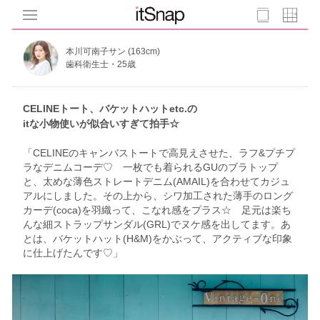
本川可南子サン (163cm)
歯科衛生士・25歳
CELINEトート、バケットハットetc.の
itな小物使いが似合いすぎて拍手☆
「CELINEのキャンバストートで高見えさせた、ラフ&プチプ
ラなデニムコーデ♡ 一枚でも着られるGUのブラトップ
と、太めな薄色ストレートデニム(AMAIL)を合わせてカジュ
アルにしました。その上から、シワ加工された薄手のロング
カーデ(coca)を羽織って、こなれ感をプラス☆ 足元は楽ち
んな細ストラップサンダル(GRL)でヌケ感を出してます。あ
とは、バケットハット(H&M)をかぶって、アクティブな印象
に仕上げたんです♡」