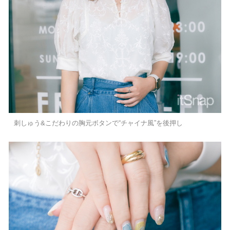
刺しゅう&こだわりの胸元ボタンで“チャイナ風”を後押し