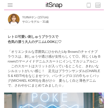
YUINAサン (157cm)
サロンモデル・31歳
レトロ可愛い刺しゅうブラウスで
色気の漂う大人のデニムLOOKに♡
「オリエンタルな雰囲気にひかれたLily Brownのチャイナブ
ラウスは、刺しゅうや透け感が女性らしくて◎。同じくLily B
rownのマーメイドデニムスカートにインしてカジュアルに♪
このスカートはスリットが入っているところと、きれいな
シルエットがいい感じ！ 足元はブラウンサンダル(CHARLE
S & KEITH)をなじませつつ、パンチングロゴの巾ちゃくバッ
グ(MICHAEL KORS)を肩がけ☆ 夏らしく白と薄色デニム
で、さわやかにまとめてみました☆」