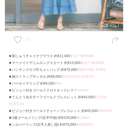
139
刺しゅうチャイナブラウス 約¥11,000 /
LILY BROWN
マーメイドデニムロングスカート 約¥13,000 /
LILY BROWN
パンチングロゴ巾ちゃくバッグ 約¥70,000 /
MICHAEL KORS
細ストラップサンダル 約¥8,000 /
CHARLES & KEITH
パールイヤリング 約¥6,000 /
ete
ビジュー付きゴールドクロスネックレス /
AHKAH
てんとう虫モチーフゴールドブレスレット 約¥40,000 /
LOUIS
VUITTON
ビジュー付きゴールドチェーンブレスレット 約¥45,000 /
AHKAH
3連ゴールドリング(右手中指) 約¥150,000 /
Cartier
シルバーリング(左手人差し指) 約¥70,000 /
HERMÈS