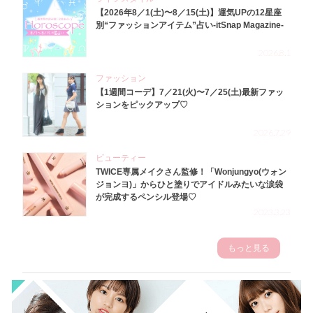
【2026年8／1(土)〜8／15(土)】運気UPの12星座
別“ファッションアイテム”占い-itSnap Magazine-
2026.8.1
ファッション
【1週間コーデ】7／21(火)〜7／25(土)最新ファッ
ションをピックアップ♡
2026.7.29
ビューティー
TWICE専属メイクさん監修！「Wonjungyo(ウォン
ジョンヨ)」からひと塗りでアイドルみたいな涙袋
が完成するペンシル登場♡
2023.3.23
もっと見る