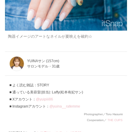
陶器イメージのアートなネイルが夏映えを確約☆
YUINAサン (157cm)
サロンモデル・31歳
よく読む雑誌：STORY
通っている美容室(担当): Laffy(松本有妃サン)
Xアカウント：
@yuipiii86
Instagramアカウント：
@yuina__rafemme
Photographer／Toru Hasumi
Cooperation／
THE CUPS