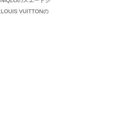
IQLOのスエードシ
IS VUITTONの
」