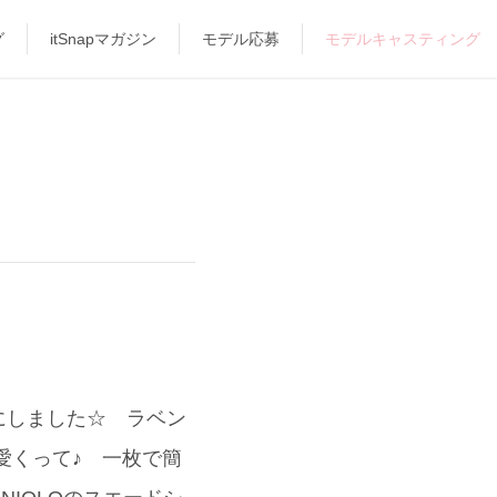
グ
itSnapマガジン
モデル応募
モデルキャスティング
にしました☆ ラベン
愛くって♪ 一枚で簡