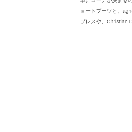
単にコーデが決まるの
ョートブーツと、agn
ブレスや、Christi