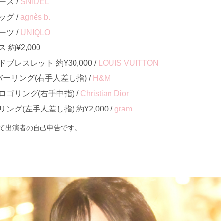
ス /
SNIDEL
グ /
agnès b.
ツ /
UNIQLO
約¥2,000
レスレット 約¥30,000 /
LOUIS VUITTON
ーリング(右手人差し指) /
H&M
ゴリング(右手中指) /
Christian Dior
グ(左手人差し指) 約¥2,000 /
gram
て出演者の自己申告です。