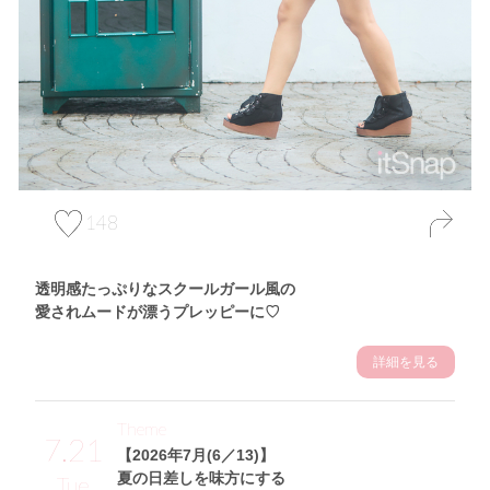
148
透明感たっぷりなスクールガール風の
愛されムードが漂うプレッピーに♡
詳細を見る
Theme
7.21
【2026年7月(6／13)】
夏の日差しを味方にする
Tue