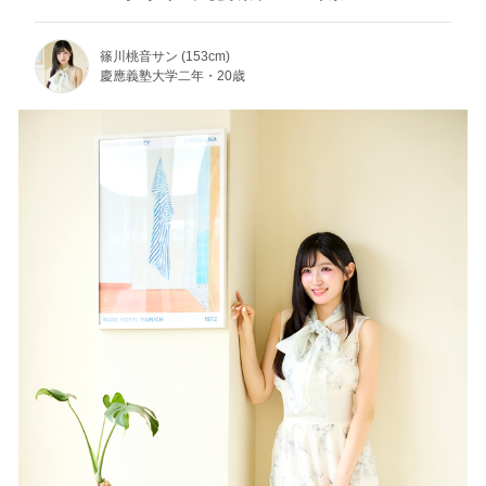
篠川桃音サン (153cm)
慶應義塾大学二年・20歳