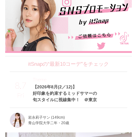
itSnapの“最新10コーデ”をチェック
Theme
8.7
【2026年8月(2／12)】
好印象を約束するミッドサマーの
Fri
旬スタイルに視線集中！ ＠東京
岩永莉子サン (149cm)
青山学院大学二年・20歳