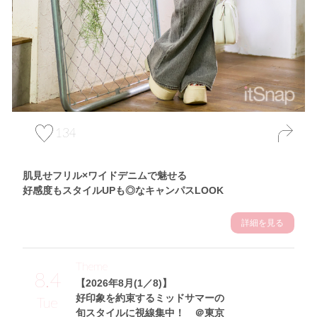
134
肌見せフリル×ワイドデニムで魅せる
好感度もスタイルUPも◎なキャンパスLOOK
詳細を見る
Theme
8.4
【2026年8月(1／8)】
好印象を約束するミッドサマーの
Tue
旬スタイルに視線集中！ ＠東京