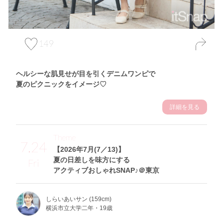
149
ヘルシーな肌見せが目を引くデニムワンピで
夏のピクニックをイメージ♡
詳細を見る
Theme
7.24
【2026年7月(7／13)】
夏の日差しを味方にする
Fri
アクティブおしゃれSNAP♪＠東京
しらいあいサン (159cm)
横浜市立大学二年・19歳