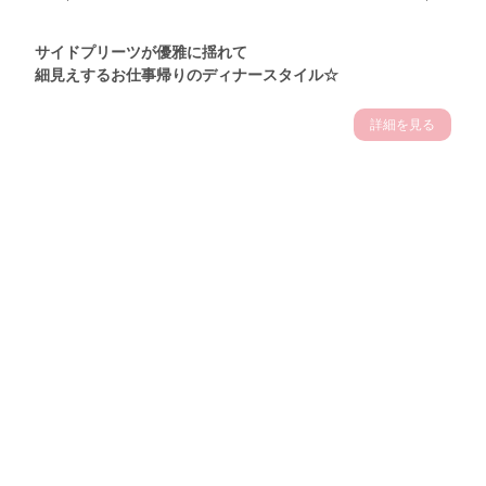
サイドプリーツが優雅に揺れて
細見えするお仕事帰りのディナースタイル☆
詳細を見る
Theme
7.14
"【2026年7月(4／13)】
夏の日差しを味方にする
Tue
アクティブおしゃれSNAP♪＠東京"
保坂玲奈サン (157cm)
モデル、フィットネストレーナー・31歳