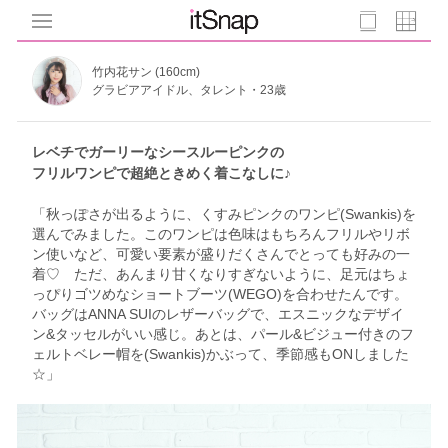
竹内花サン (160cm)
グラビアアイドル、タレント・23歳
レベチでガーリーなシースルーピンクの
フリルワンピで超絶ときめく着こなしに♪
「秋っぽさが出るように、くすみピンクのワンピ(Swankis)を
選んでみました。このワンピは色味はもちろんフリルやリボ
ン使いなど、可愛い要素が盛りだくさんでとっても好みの一
着♡ ただ、あんまり甘くなりすぎないように、足元はちょ
っぴりゴツめなショートブーツ(WEGO)を合わせたんです。
バッグはANNA SUIのレザーバッグで、エスニックなデザイ
ン&タッセルがいい感じ。あとは、パール&ビジュー付きのフ
ェルトベレー帽を(Swankis)かぶって、季節感もONしました
☆」