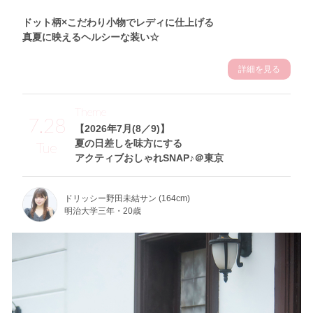
ドット柄×こだわり小物でレディに仕上げる
真夏に映えるヘルシーな装い☆
詳細を見る
Theme
7.28
【2026年7月(8／9)】
夏の日差しを味方にする
Tue
アクティブおしゃれSNAP♪＠東京
ドリッシー野田未結サン (164cm)
明治大学三年・20歳