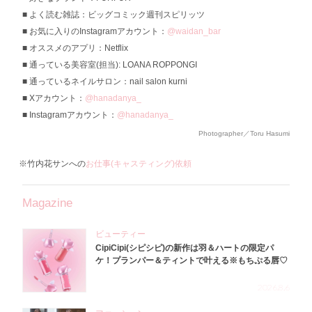
よく読む雑誌：ビッグコミック週刊スピリッツ
お気に入りのInstagramアカウント：
@waidan_bar
オススメのアプリ：Netflix
通っている美容室(担当): LOANA ROPPONGI
通っているネイルサロン：nail salon kurni
Xアカウント：
@hanadanya_
Instagramアカウント：
@hanadanya_
Photographer／Toru Hasumi
※竹内花サンへの
お仕事(キャスティング)依頼
Magazine
ビューティー
CipiCipi(シピシピ)の新作は羽＆ハートの限定パ
ケ！プランパー＆ティントで叶える※もちぷる唇♡
2026.8.6