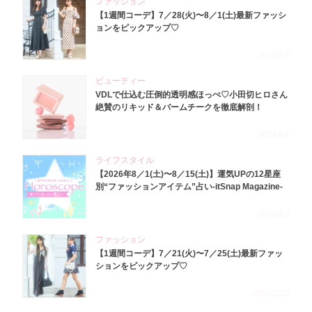
ファッション
【1週間コーデ】7／28(火)〜8／1(土)最新ファッシ
ョンをピックアップ♡
2026.8.5
ビューティー
VDLで仕込む圧倒的透明感ほっぺ♡小田切ヒロさん
絶賛のリキッド＆バームチークを徹底解剖！
2026.8.4
ライフスタイル
【2026年8／1(土)〜8／15(土)】運気UPの12星座
別“ファッションアイテム”占い-itSnap Magazine-
2026.8.1
ファッション
【1週間コーデ】7／21(火)〜7／25(土)最新ファッ
ションをピックアップ♡
2026.7.29