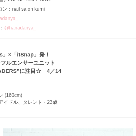
il salon kurni
adanya_
ト：
@hanadanya_
s」×「itSnap」発！
ンフルエンサーユニット
LEADERS”に注目☆ 4／14
(160cm)
アイドル、タレント・23歳