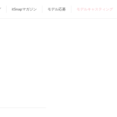
グ
itSnapマガジン
モデル応募
モデルキャスティング