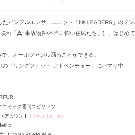
1 Coordinate
したインフルエンサーユニット「bis LEADERS」のメ
の公開映画「真･事故物件/本当に怖い住民たち」に、はじめ
年で、オールジャンル踊ることができる。
Switchの「リングフィット アドベンチャー」にハマり中。
RFUR
グコミック週刊スピリッツ
ramアカウント：
@waidan_bar
flix
 LOANA ROPPONGI