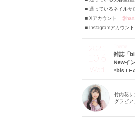
通っているネイルサロン：na
Xアカウント：
@han
Instagramアカウン
Theme
2021
雑誌「bi
10.6
Newイ
Wed
“bis 
竹内花サン 
グラビア