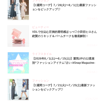
ファッション
【1週間コーデ】7／28(火)〜8／1(土)最新ファッシ
ョンをピックアップ♡
2026.8.5
ビューティー
VDLで仕込む圧倒的透明感ほっぺ♡小田切ヒロさん
絶賛のリキッド＆バームチークを徹底解剖！
2026.8.4
ライフスタイル
【2026年8／1(土)〜8／15(土)】運気UPの12星座
別“ファッションアイテム”占い-itSnap Magazine-
2026.8.1
ファッション
【1週間コーデ】7／21(火)〜7／25(土)最新ファッ
ションをピックアップ♡
2026.7.29