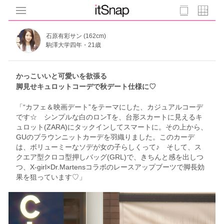
石原有彩サン (162cm)
駒澤大学四年・21歳
かっこいいと可愛いを欲張る
脚見せキュロットコーデで秋デート仕様に♡
「“カフェ＆映画デート”をテーマにした、カジュアルコーデ
です☆ シンプルな白のロンTを、台形スカートに見えるキ
ュロット(ZARA)にタックインしてスマートに。その上から、
GUのブラウンニットカーデを羽織りました。このカーデ
は、ボリューミーなソデが女の子らしくって♪ そして、ス
クエア型クロコ型押しバッグ(GRL)で、きちんと感を出しつ
つ、X-girl×Dr.Martensコラボのレースアップブーツで脚長効
果を狙っています♡」