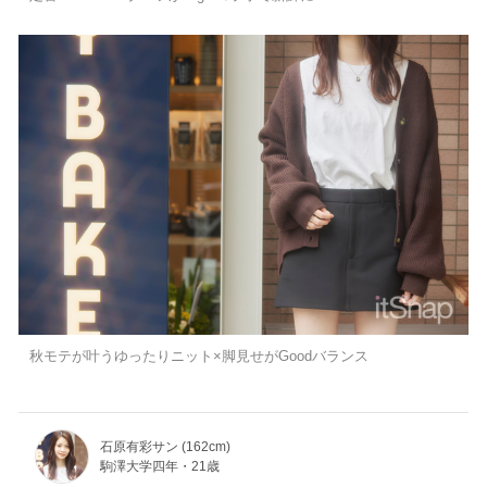
秋モテが叶うゆったりニット×脚見せがGoodバランス
石原有彩サン (162cm)
駒澤大学四年・21歳