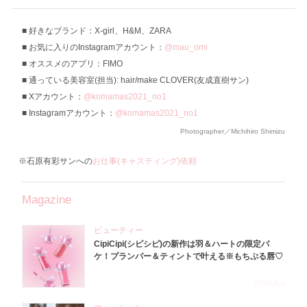
好きなブランド：X-girl、H&M、ZARA
お気に入りのInstagramアカウント：
@mau_omi
オススメのアプリ：FIMO
通っている美容室(担当): hair/make CLOVER(友成直樹サン)
Xアカウント：
@komamas2021_no1
Instagramアカウント：
@komamas2021_no1
Photographer／Michihiro Shimizu
※石原有彩サンへの
お仕事(キャスティング)依頼
Magazine
ビューティー
CipiCipi(シピシピ)の新作は羽＆ハートの限定パ
ケ！プランパー＆ティントで叶える※もちぷる唇♡
2026.8.6