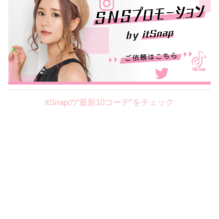
itSnapの“最新10コーデ”をチェック
Theme
8.7
【2026年8月(2／12)】
好印象を約束するミッドサマーの
Fri
旬スタイルに視線集中！ ＠東京
岩永莉子サン (149cm)
青山学院大学二年・20歳