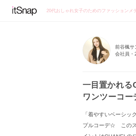
20代おしゃれ女子のためのファッションメ
前谷楓サン 
会社員・
一目置かれる
ワンツーコーデ
「着やすいベーシックな
プルコーデ☆ この