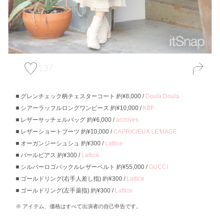
137
グレンチェック柄チェスターコート 約¥8,000 /
Doula Doula
シアーラッフルロングワンピース 約¥10,000 /
KBF
レザーサッチェルバッグ 約¥6,000 /
archives
レザーショートブーツ 約¥10,000 /
CAPRICIEUX LE'MAGE
オーガンジーシュシュ 約¥300 /
Lattice
パールピアス 約¥300 /
Lattice
シルバーロゴバックルレザーベルト 約¥55,000 /
GUCCI
ゴールドリング(右手人差し指) 約¥300 /
Lattice
ゴールドリング(左手薬指) 約¥300 /
Lattice
アイテム、価格はすべて出演者の自己申告です。