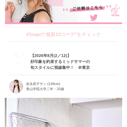
itSnapの“最新10コーデ”をチェック
Theme
8.7
【2026年8月(2／12)】
好印象を約束するミッドサマーの
Fri
旬スタイルに視線集中！ ＠東京
岩永莉子サン (149cm)
青山学院大学二年・20歳