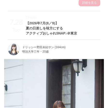
詳細を見る
Theme
7.28
【2026年7月(8／9)】
夏の日差しを味方にする
Tue
アクティブおしゃれSNAP♪＠東京
ドリッシー野田未結サン (164cm)
明治大学三年・20歳