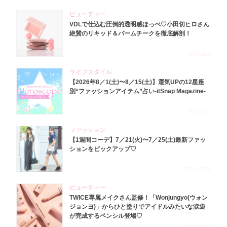
ビューティー
VDLで仕込む圧倒的透明感ほっぺ♡小田切ヒロさん
絶賛のリキッド＆バームチークを徹底解剖！
2026.8.4
ライフスタイル
【2026年8／1(土)〜8／15(土)】運気UPの12星座
別“ファッションアイテム”占い-itSnap Magazine-
2026.8.1
ファッション
【1週間コーデ】7／21(火)〜7／25(土)最新ファッ
ションをピックアップ♡
2026.7.29
ビューティー
TWICE専属メイクさん監修！「Wonjungyo(ウォン
ジョンヨ)」からひと塗りでアイドルみたいな涙袋
が完成するペンシル登場♡
2023.3.23