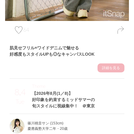
64
肌見せフリル×ワイドデニムで魅せる
好感度もスタイルUPも◎なキャンパスLOOK
詳細を見る
Theme
8.4
【2026年8月(1／8)】
好印象を約束するミッドサマーの
Tue
旬スタイルに視線集中！ ＠東京
篠川桃音サン (153cm)
慶應義塾大学二年・20歳