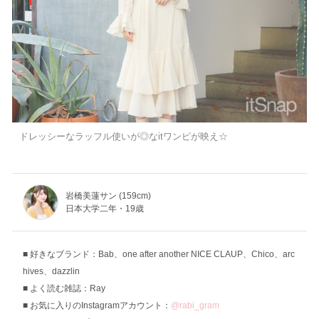
ドレッシーなラッフル使いが◎なitワンピが映え☆
岩橋美蓮サン (159cm)
日本大学二年・19歳
好きなブランド：Bab、one after another NICE CLAUP、Chico、arc
hives、dazzlin
よく読む雑誌：Ray
お気に入りのInstagramアカウント：
@rabi_gram