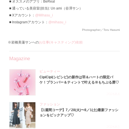
オススメのアプリ：BeReal
通っている美容室(担当): Un ami（谷澤サン）
Xアカウント：
@Mihasu_i
Instagramアカウント：
@mihasu_i
Photographer／Toru Hasumi
※岩橋美蓮サンへの
お仕事(キャスティング)依頼
Magazine
ビューティー
CipiCipi(シピシピ)の新作は羽＆ハートの限定パ
ケ！プランパー＆ティントで叶える※もちぷる唇♡
2026.8.6
ファッション
【1週間コーデ】7／28(火)〜8／1(土)最新ファッシ
ョンをピックアップ♡
2026.8.5