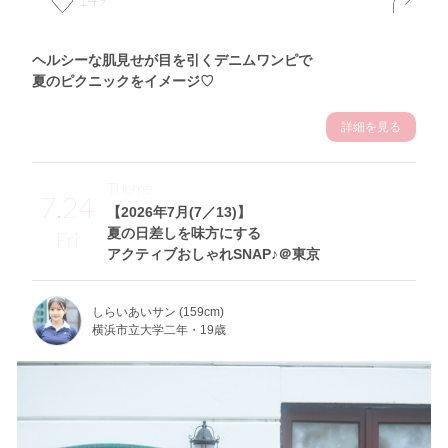
ヘルシーな肌見せが目を引くデニムワンピで
夏のピクニックをイメージ♡
詳細を見る
Theme
7.24
【2026年7月(7／13)】
夏の日差しを味方にする
Fri
アクティブおしゃれSNAP♪＠東京
しらいあいサン (159cm)
横浜市立大学二年・19歳