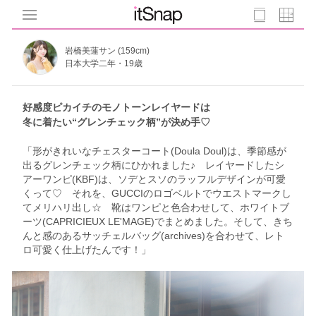
岩橋美蓮サン (159cm)
日本大学二年・19歳
好感度ピカイチのモノトーンレイヤードは
冬に着たい“グレンチェック柄”が決め手♡
「形がきれいなチェスターコート(Doula Doul)は、季節感が
出るグレンチェック柄にひかれました♪ レイヤードしたシ
アーワンピ(KBF)は、ソデとスソのラッフルデザインが可愛
くって♡ それを、GUCCIのロゴベルトでウエストマークし
てメリハリ出し☆ 靴はワンピと色合わせして、ホワイトブ
ーツ(CAPRICIEUX LE'MAGE)でまとめました。そして、きち
んと感のあるサッチェルバッグ(archives)を合わせて、レト
ロ可愛く仕上げたんです！」