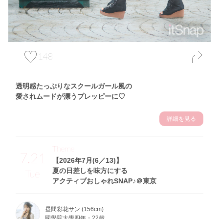
148
透明感たっぷりなスクールガール風の
愛されムードが漂うプレッピーに♡
詳細を見る
Theme
7.21
【2026年7月(6／13)】
夏の日差しを味方にする
Tue
アクティブおしゃれSNAP♪＠東京
昼間彩花サン (156cm)
國學院大學四年・22歳