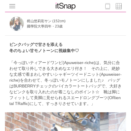
梶山悠莉彩サン (152cm)
國學院大學四年・23歳
ピンクバッグで甘さを添える
冬のちょい甘モノトーンに視線集中♡
「今っぽいティアードワンピ(Apuweiser-riche)は、気分に合
わせて取り外しできる大きめなエリ付き！ その上に、絶妙
な丈感で着まわしやすいシャギーツイードニット(Apuweiser-
riche)を合わせて、冬っぽいモノトーンにしました♪ バッグ
はBURBERRYチェックのバイカラートートバッグで、大好き
なピンクを取り入れたのが着こなしのポイント☆ 靴は脚に
フィットして美脚に見せられるスエードロングブーツ(ORien
tal TRaffic)にして、すっきりさせています。」