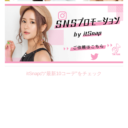
itSnapの“最新10コーデ”をチェック
Theme
8.7
【2026年8月(2／12)】
好印象を約束するミッドサマーの
Fri
旬スタイルに視線集中！ ＠東京
岩永莉子サン (149cm)