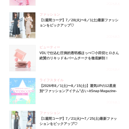
2026.8.6
ファッション
【1週間コーデ】7／28(火)〜8／1(土)最新ファッシ
ョンをピックアップ♡
2026.8.5
ビューティー
VDLで仕込む圧倒的透明感ほっぺ♡小田切ヒロさん
絶賛のリキッド＆バームチークを徹底解剖！
2026.8.4
ライフスタイル
【2026年8／1(土)〜8／15(土)】運気UPの12星座
別“ファッションアイテム”占い-itSnap Magazine-
2026.8.1
ファッション
【1週間コーデ】7／21(火)〜7／25(土)最新ファッ
ションをピックアップ♡