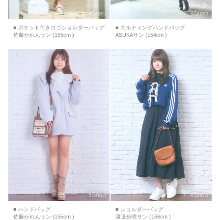
■ ポケット付きロゴショルダーバッグ
■ キルティングハンドバッグ
佐藤かれんサン (155cm )
ASUKAサン (154cm )
■ ハンドバッグ
■ ショルダーバッグ
佐藤かれんサン (155cm )
渡邉歩咲サン (166cm )