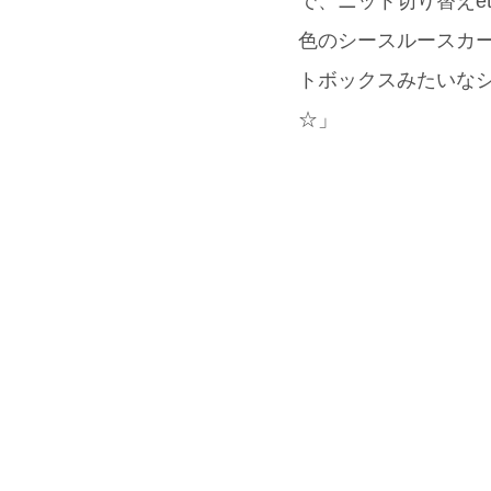
で、ニット切り替えet
色のシースルースカート
トボックスみたいなショ
☆」