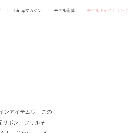
グ
itSnapマガジン
モデル応募
モデルキャスティング
がメインアイテム♡ この
元リボン、フリルそ