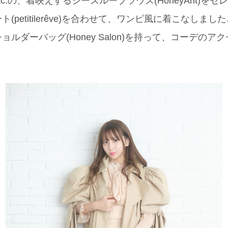
c.の、着映えするシースルーブラウス(HoneyAnt)を
(petitilerêve)を合わせて、ワンピ風に着こなしま
ルダーバッグ(Honey Salon)を持って、コーデの