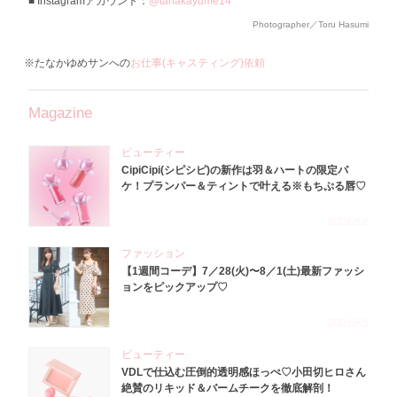
Instagramアカウント：
@tanakayume14
Photographer／Toru Hasumi
※たなかゆめサンへの
お仕事(キャスティング)依頼
Magazine
ビューティー
CipiCipi(シピシピ)の新作は羽＆ハートの限定パ
ケ！プランパー＆ティントで叶える※もちぷる唇♡
2026.8.6
ファッション
【1週間コーデ】7／28(火)〜8／1(土)最新ファッシ
ョンをピックアップ♡
2026.8.5
ビューティー
VDLで仕込む圧倒的透明感ほっぺ♡小田切ヒロさん
絶賛のリキッド＆バームチークを徹底解剖！