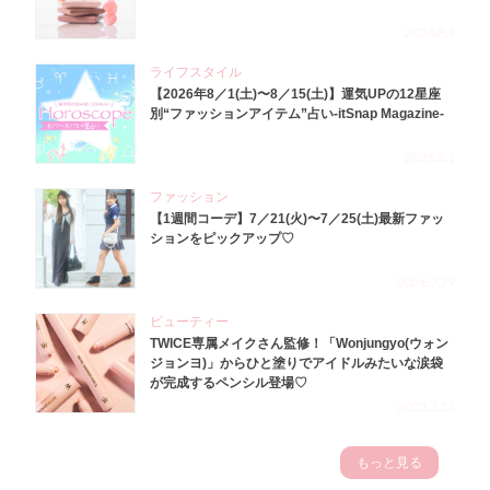
2026.8.4
ライフスタイル
【2026年8／1(土)〜8／15(土)】運気UPの12星座
別“ファッションアイテム”占い-itSnap Magazine-
2026.8.1
ファッション
【1週間コーデ】7／21(火)〜7／25(土)最新ファッ
ションをピックアップ♡
2026.7.29
ビューティー
TWICE専属メイクさん監修！「Wonjungyo(ウォン
ジョンヨ)」からひと塗りでアイドルみたいな涙袋
が完成するペンシル登場♡
2023.3.23
もっと見る