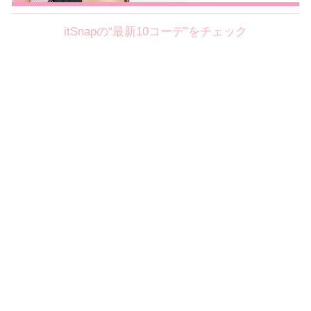
itSnapの“最新10コーデ”をチェック
Theme
8.7
【2026年8月(2／12)】
好印象を約束するミッドサマーの
Fri
旬スタイルに視線集中！ ＠東京
岩永莉子サン (149cm)
青山学院大学二年・20歳