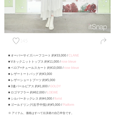
145
オーバーサイズハーフコート 約¥33,000 /
CLANE
Vネックニットトップス 約¥11,000 /
rose bleue
ベロア×チュールスカート 約¥10,000 /
rose bleue
レザートートバッグ 約¥3,000
レザーショートブーツ 約¥5,000
3連パールピアス 約¥1,800 /
GOLDY
ロゴマフラー 約¥62,000 /
LOEWE
シルバーネックレス 約¥4,000 /
florist
ゴールドリング(右手中指) 約¥5,000 /
Platform
アイテム、価格はすべて出演者の自己申告です。