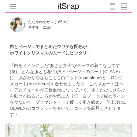
たなかゆめサン (165cm)
モデル・21歳
白とベージュでまとめたウワテな配色が
ホワイトクリスマスのムードにピッタリ！
「白をメインにした“あざと女子”がテーマの着こなしです
(笑)。どんな服とも相性がいいベージュのコート(CLANE)
に、肌ざわり◎なもこもこ白ニット(rose bleue)と、ロング
スカート(rose bleue)を合わせました☆ このスカートはベ
ロアとチュールが二枚重ねになっていて、歩くたびにひらひ
ら動きが出るところがお気に入り♡ 白ブーツで縦のライン
をつないで、ブラウントートで優しく引き締め♪ 仕上げにL
OEWEのロゴマフラーを巻いて、コーデを高見えさせてま
す！」