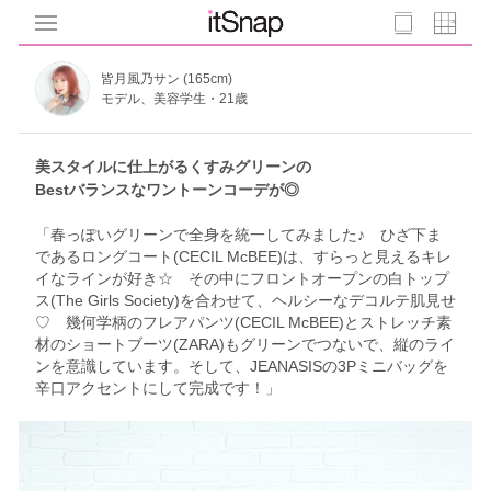
皆月風乃サン (165cm)
モデル、美容学生・21歳
美スタイルに仕上がるくすみグリーンの
Bestバランスなワントーンコーデが◎
「春っぽいグリーンで全身を統一してみました♪ ひざ下ま
であるロングコート(CECIL McBEE)は、すらっと見えるキレ
イなラインが好き☆ その中にフロントオープンの白トップ
ス(The Girls Society)を合わせて、ヘルシーなデコルテ肌見せ
♡ 幾何学柄のフレアパンツ(CECIL McBEE)とストレッチ素
材のショートブーツ(ZARA)もグリーンでつないで、縦のライ
ンを意識しています。そして、JEANASISの3Pミニバッグを
辛口アクセントにして完成です！」