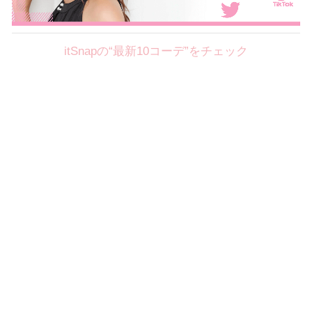
itSnapの“最新10コーデ”をチェック
Theme
8.7
【2026年8月(2／12)】
好印象を約束するミッドサマーの
Fri
旬スタイルに視線集中！ ＠東京
岩永莉子サン (149cm)
青山学院大学二年・20歳