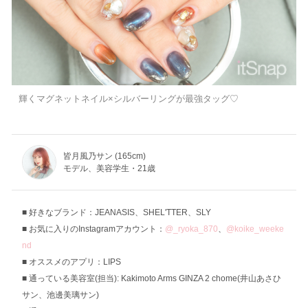
輝くマグネットネイル×シルバーリングが最強タッグ♡
皆月風乃サン (165cm)
モデル、美容学生・21歳
好きなブランド：JEANASIS、SHEL'TTER、SLY
お気に入りのInstagramアカウント：
@_ryoka_870
、
@koike_weeke
nd
オススメのアプリ：LIPS
通っている美容室(担当): Kakimoto Arms GINZA 2 chome(井山あさひ
サン、池邊美璃サン)