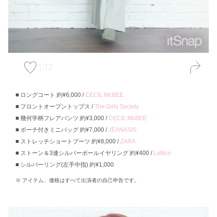
133
ロングコート 約¥6,000 /
CECIL McBEE
フロントオープントップス /
The Girls Society
幾何学柄フレアパンツ 約¥3,000 /
CECIL McBEE
ポーチ付きミニバッグ 約¥7,000 /
JEANASIS
ストレッチショートブーツ 約¥8,000 /
ZARA
ストーン＆3連シルバーボールイヤリング 約¥400 /
Lattice
シルバーリング(左手中指) 約¥1,000
アイテム、価格はすべて出演者の自己申告です。