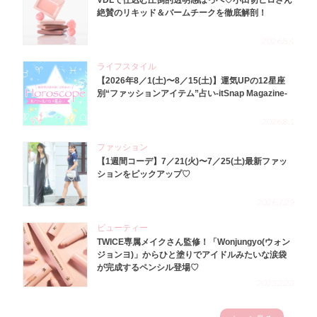
VDLで仕込む圧倒的透明感ほっぺ♡小田切ヒロさん
絶賛のリキッド＆バームチークを徹底解剖！
2026.8.4
ライフスタイル
【2026年8／1(土)〜8／15(土)】運気UPの12星座
別“ファッションアイテム”占い-itSnap Magazine-
2026.8.1
ファッション
【1週間コーデ】7／21(火)〜7／25(土)最新ファッ
ションをピックアップ♡
2026.7.29
ビューティー
TWICE専属メイクさん監修！「Wonjungyo(ウォン
ジョンヨ)」からひと塗りでアイドルみたいな涙袋
が完成するペンシル登場♡
2023.3.23