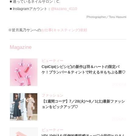
通っているネイルサロン：C.
Instagramアカウント：
@kazano_4110
Photographer／Toru Hasumi
※皆月風乃サンへの
お仕事(キャスティング)依頼
Magazine
ビューティー
CipiCipi(シピシピ)の新作は羽＆ハートの限定パ
ケ！プランパー＆ティントで叶える※もちぷる唇♡
2026.8.6
ファッション
【1週間コーデ】7／28(火)〜8／1(土)最新ファッシ
ョンをピックアップ♡
2026.8.5
ビューティー