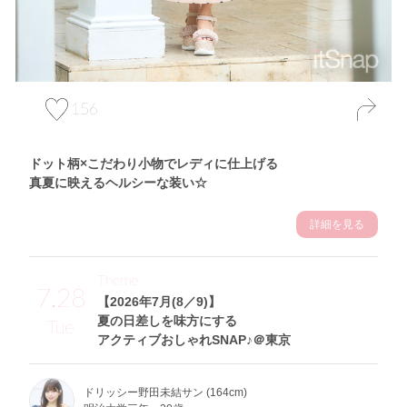
156
ドット柄×こだわり小物でレディに仕上げる
真夏に映えるヘルシーな装い☆
詳細を見る
Theme
7.28
【2026年7月(8／9)】
夏の日差しを味方にする
Tue
アクティブおしゃれSNAP♪＠東京
ドリッシー野田未結サン (164cm)