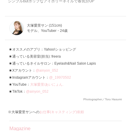
シンプルbutポップなアイボリーネイルで春気分UP
大塚愛里サン (151cm)
モデル、YouTuber・24歳
オススメのアプリ：Yahoo!ショッピング
通っている美容室(担当): freera
通っているネイルサロン：Eyelash&Nail Salon Lapis
Xアカウント：
@ainyon_052
Instagramアカウント：
@_19970502
YouTube：
大塚愛里/あいにょん.
TikTok：
@ainyon_052
Photographer／Toru Hasumi
※大塚愛里サンへの
お仕事(キャスティング)依頼
Magazine