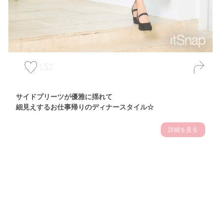
152
サイドプリーツが優雅に揺れて
細見えするお仕事帰りのディナースタイル☆
詳細を見る
Theme
7.14
"【2026年7月(4／13)】
夏の日差しを味方にする
Tue
アクティブおしゃれSNAP♪＠東京"