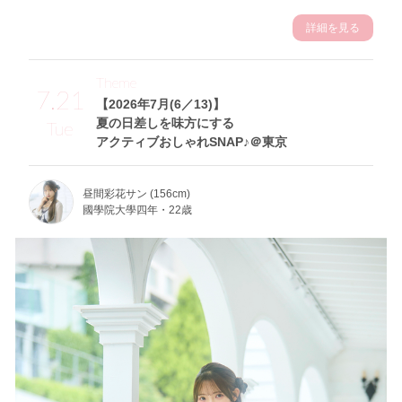
詳細を見る
Theme
7.21
【2026年7月(6／13)】
夏の日差しを味方にする
Tue
アクティブおしゃれSNAP♪＠東京
昼間彩花サン (156cm)
國學院大學四年・22歳