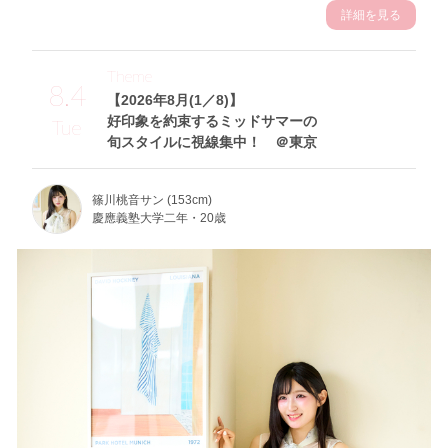
詳細を見る
Theme
8.4
【2026年8月(1／8)】
好印象を約束するミッドサマーの
Tue
旬スタイルに視線集中！ ＠東京
篠川桃音サン (153cm)
慶應義塾大学二年・20歳