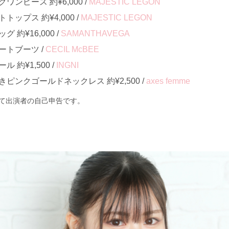
ンピース 約¥6,000 /
MAJESTIC LEGON
ップス 約¥4,000 /
MAJESTIC LEGON
約¥16,000 /
SAMANTHAVEGA
ートブーツ /
CECIL McBEE
約¥1,500 /
INGNI
ピンクゴールドネックレス 約¥2,500 /
axes femme
て出演者の自己申告です。