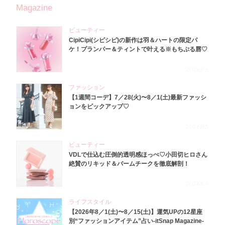
Magazine
ビューティー
CipiCipi(シピシピ)の新作は羽＆ハートの限定パ
ケ！プランパー＆ティントで叶える※もちぷる唇♡
2026.8.6
ファッション
【1週間コーデ】7／28(火)〜8／1(土)最新ファッシ
ョンをピックアップ♡
2026.8.5
ビューティー
VDLで仕込む圧倒的透明感ほっぺ♡小田切ヒロさん
絶賛のリキッド＆バームチークを徹底解剖！
2026.8.4
ライフスタイル
【2026年8／1(土)〜8／15(土)】運気UPの12星座
別“ファッションアイテム”占い-itSnap Magazine-