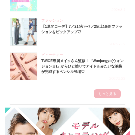
2026.8.1
ファッション
【1週間コーデ】7／21(火)〜7／25(土)最新ファッ
ションをピックアップ♡
2026.7.29
ビューティー
TWICE専属メイクさん監修！「Wonjungyo(ウォン
ジョンヨ)」からひと塗りでアイドルみたいな涙袋
が完成するペンシル登場♡
2023.3.23
もっと見る