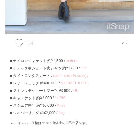
154
ナイロンジャケット 約¥4,500 /
meirire
チェック柄ショート丈シャツ 約¥2,000 /
GRL
タイトロングスカート /
earth music&ecology
レザーリュック 約¥30,000 /
MICHAEL KORS
ストレッチショートブーツ ¥3,000 /
GU
キャスケット 約¥2,000 /
LUPIS
スクエア時計 約¥30,000 /
Knot
シルバーリング 約¥2,000 /
fing.
アイテム、価格はすべて出演者の自己申告です。