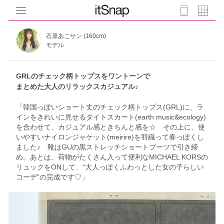
石原あこサン (160cm)
モデル
GRLのチェック柄トップスをワントーンで
まとめた大人のリラックスカジュアル♪
「韓国っぽいショート丈のチェック柄トップス(GRL)に、ラ
インをきれいに見せるタイトスカート(earth music&ecology)
を合わせて、カジュアル感ときちんと感を☆ その上に、使
いやすいナイロンジャケット(meirire)を羽織って春っぽくし
ました♪ 靴はGUの黒ストレッチショートブーツで引き締
め。あとは、荷物がたくさん入って便利なMICHAEL KORSの
リュックをONして、“大人っぽくふわっとした女の子らしい
コーデ”の完成です♡」