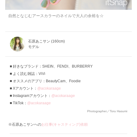
自然となじむアースカラーのネイルで大人の余裕を☆
石原あこサン (160cm)
モデル
好きなブランド：SHEIN、FENDI、BURBERRY
よく読む雑誌：ViVi
オススメのアプリ：BeautyCam、Foodie
Xアカウント：
@acokaraage
Instagramアカウント：
@acokaraage
TikTok：
@acokaraage
Photographer／Toru Hasumi
※石原あこサンへの
お仕事(キャスティング)依頼