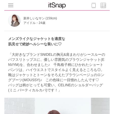
新井しいなサン (159cm)
アイドル・24歳
メンズライクなジャケットを適度な
肌見せで絶妙ヘルシーな装いに♡
「大好きなブランドSNIDELの胸元&肩まわりがシースルーの
パフスリトップスに、優しい雰囲気のブラウンジャケット(E
NVYM)を、合わせました♪ 千鳥格子柄にひかれたショート
パンツは、ハイウエストでスタイルよく見えるところも◎。
靴はジャケットとトーンをそろえたブラウンベージュのロン
グブーツ(MOUSSY)♪ この色味に一目惚れしたんです♡
バッグは柄がとっても可愛い、CELINEのショルダーバッグ
(ミニ バーティカルカバ)です！」