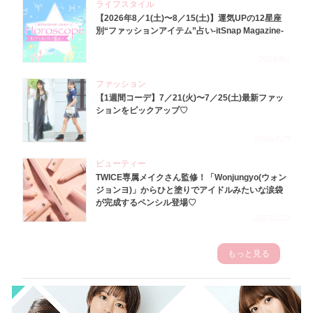
ライフスタイル
【2026年8／1(土)〜8／15(土)】運気UPの12星座
別“ファッションアイテム”占い-itSnap Magazine-
2026.8.1
ファッション
【1週間コーデ】7／21(火)〜7／25(土)最新ファッ
ションをピックアップ♡
2026.7.29
ビューティー
TWICE専属メイクさん監修！「Wonjungyo(ウォン
ジョンヨ)」からひと塗りでアイドルみたいな涙袋
が完成するペンシル登場♡
2023.3.23
もっと見る