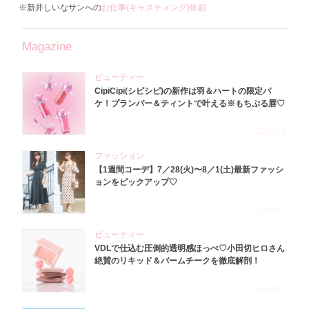
※新井しいなサンへの
お仕事(キャスティング)依頼
Magazine
ビューティー
CipiCipi(シピシピ)の新作は羽＆ハートの限定パ
ケ！プランパー＆ティントで叶える※もちぷる唇♡
2026.8.6
ファッション
【1週間コーデ】7／28(火)〜8／1(土)最新ファッシ
ョンをピックアップ♡
2026.8.5
ビューティー
VDLで仕込む圧倒的透明感ほっぺ♡小田切ヒロさん
絶賛のリキッド＆バームチークを徹底解剖！
2026.8.4