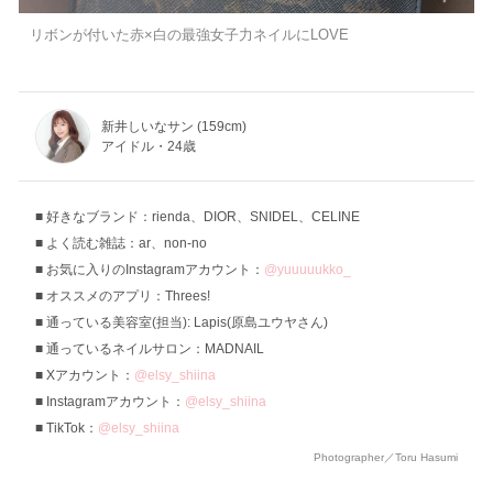
リボンが付いた赤×白の最強女子力ネイルにLOVE
新井しいなサン (159cm)
アイドル・24歳
好きなブランド：rienda、DIOR、SNIDEL、CELINE
よく読む雑誌：ar、non-no
お気に入りのInstagramアカウント：
@yuuuuukko_
オススメのアプリ：Threes!
通っている美容室(担当): Lapis(原島ユウヤさん)
通っているネイルサロン：MADNAIL
Xアカウント：
@elsy_shiina
Instagramアカウント：
@elsy_shiina
TikTok：
@elsy_shiina
Photographer／Toru Hasumi