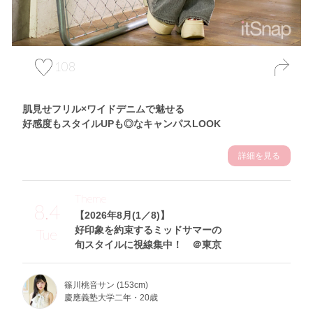
108
肌見せフリル×ワイドデニムで魅せる
好感度もスタイルUPも◎なキャンパスLOOK
詳細を見る
Theme
8.4
【2026年8月(1／8)】
好印象を約束するミッドサマーの
Tue
旬スタイルに視線集中！ ＠東京
篠川桃音サン (153cm)
慶應義塾大学二年・20歳