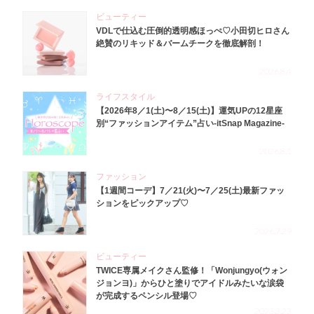
ビューティー
VDLで仕込む圧倒的透明感ほっぺ♡小田切ヒロさん
絶賛のリキッド＆バームチークを徹底解剖！
2026.8.4
ライフスタイル
【2026年8／1(土)〜8／15(土)】運気UPの12星座
別“ファッションアイテム”占い-itSnap Magazine-
2026.8.1
ファッション
【1週間コーデ】7／21(火)〜7／25(土)最新ファッ
ションをピックアップ♡
2026.7.29
ビューティー
TWICE専属メイクさん監修！「Wonjungyo(ウォン
ジョンヨ)」からひと塗りでアイドルみたいな涙袋
が完成するペンシル登場♡
2023.3.23