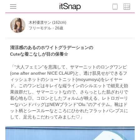
木村優凛サン (162cm)
フリーモデル・26歳
清涼感のあるのホワイトグラデーションの
Cuteな着こなしが目の保養☆
「“大人フェミン”を意識して、サマーニットのロングワンピ
(one after another NICE CLAUP)と、透け肌見せができるフ
ィッシュネットのショートニット(moyumoyu)をレイヤー
ド。このワンピはキレイな縦ラインのシルエットで細見え効
果抜群だし、サマーニットなので、さらっとした肌ざわりで
着心地も◎。コロンとしたフォルムが映える、レトロガーリ
ーなハンドバッグはNEWブランド“Olu.”のアイテム。靴はド
ット柄とシースルーなところにひかれたフラットパンプスに
して、足元もこだわってみました♡」