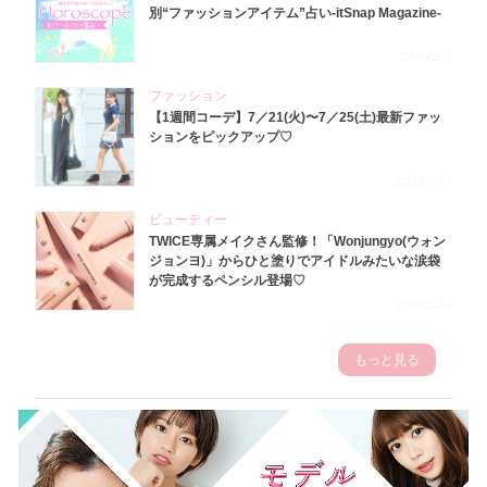
別“ファッションアイテム”占い-itSnap Magazine-
2026.8.1
ファッション
【1週間コーデ】7／21(火)〜7／25(土)最新ファッ
ションをピックアップ♡
2026.7.29
ビューティー
TWICE専属メイクさん監修！「Wonjungyo(ウォン
ジョンヨ)」からひと塗りでアイドルみたいな涙袋
が完成するペンシル登場♡
2023.3.23
もっと見る