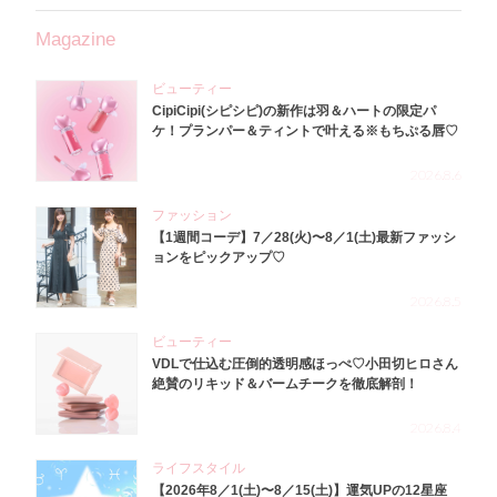
Magazine
ビューティー
CipiCipi(シピシピ)の新作は羽＆ハートの限定パ
ケ！プランパー＆ティントで叶える※もちぷる唇♡
2026.8.6
ファッション
【1週間コーデ】7／28(火)〜8／1(土)最新ファッシ
ョンをピックアップ♡
2026.8.5
ビューティー
VDLで仕込む圧倒的透明感ほっぺ♡小田切ヒロさん
絶賛のリキッド＆バームチークを徹底解剖！
2026.8.4
ライフスタイル
【2026年8／1(土)〜8／15(土)】運気UPの12星座