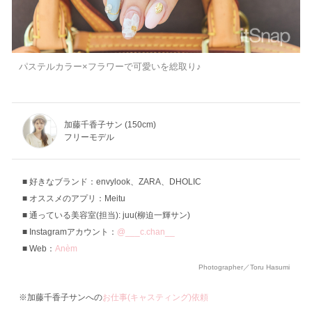
パステルカラー×フラワーで可愛いを総取り♪
加藤千香子サン (150cm)
フリーモデル
好きなブランド：envylook、ZARA、DHOLIC
オススメのアプリ：Meitu
通っている美容室(担当): juu(柳迫一輝サン)
Instagramアカウント：
@___c.chan__
Web：
Anèm
Photographer／Toru Hasumi
※加藤千香子サンへの
お仕事(キャスティング)依頼