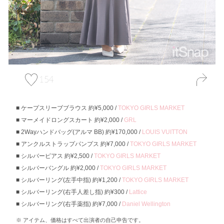
154
ケープスリーブブラウス 約¥5,000 /
TOKYO GIRLS MARKET
マーメイドロングスカート 約¥2,000 /
GRL
2Wayハンドバッグ(アルマ BB) 約¥170,000 /
LOUIS VUITTON
アンクルストラップパンプス 約¥7,000 /
TOKYO GIRLS MARKET
シルバーピアス 約¥2,500 /
TOKYO GIRLS MARKET
シルバーバングル 約¥2,000 /
TOKYO GIRLS MARKET
シルバーリング(左手中指) 約¥1,200 /
TOKYO GIRLS MARKET
シルバーリング(右手人差し指) 約¥300 /
Lattice
シルバーリング(右手薬指) 約¥7,000 /
Daniel Wellington
アイテム、価格はすべて出演者の自己申告です。