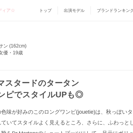
ディア☆
トップ
出演モデル
ブランドランキン
 (162cm)
女優・19歳
マスタードのタータン
ンピでスタイルUPも◎
味が好みのこのロングワンピ(jouetie)は、秋っぽい
れていてスタイルよく見えるところ、さらに、ふわっと