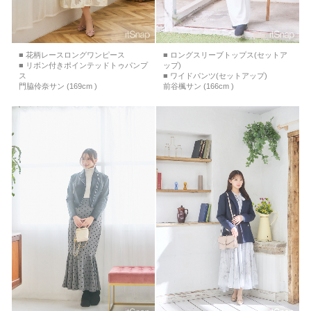
■ 花柄レースロングワンピース
■ ロングスリーブトップス(セットア
■ リボン付きポインテッドトゥパンプ
ップ)
ス
■ ワイドパンツ(セットアップ)
門脇伶奈サン (169cm )
前谷楓サン (166cm )