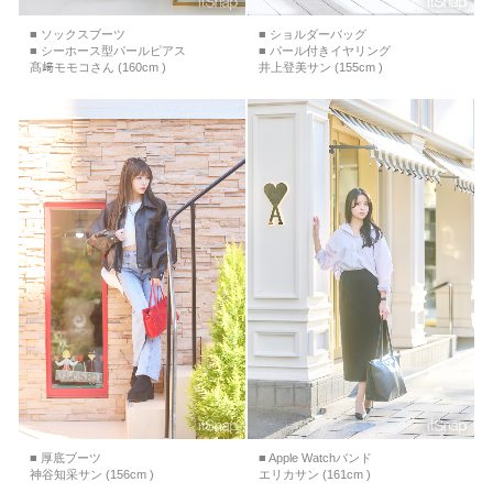
■ ソックスブーツ
■ ショルダーバッグ
■ シーホース型パールピアス
■ パール付きイヤリング
髙﨑モモコさん (160cm )
井上登美サン (155cm )
■ 厚底ブーツ
■ Apple Watchバンド
神谷知采サン (156cm )
エリカサン (161cm )