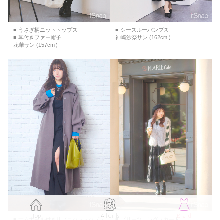
■ うさぎ柄ニットトップス
■ シースルーパンプス
■ 耳付きファー帽子
神崎沙奈サン (162cm )
花華サン (157cm )
Top
All Girls
Brand
■ サムホール付きリブニットトップス
■ プリーツロングスカート