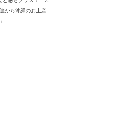
ちんと感もプラス！ ス
友達から沖縄のお土産
♪」