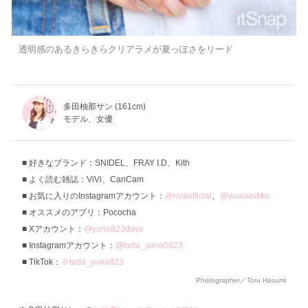
透明感のあるきらきらクリアラメが夏っぽさをリード
多田柚那サン (161cm)
モデル、女優
好きなブランド：SNIDEL、FRAY I.D、Kith
よく読む雑誌：ViVi、CanCam
お気に入りのInstagramアカウント：
@rolaofficial
、
@yuuuuukko
オススメのアプリ：Pococha
Xアカウント：
@yuna823dayo
Instagramアカウント：
@tada_yuna0823
TikTok：
＠tada_yuna823
Photographer／Toru Hasumi