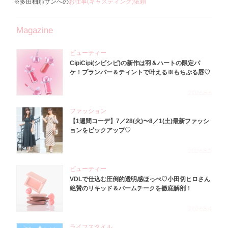
※多田柚那サンへの
お仕事(キャスティング)依頼
Magazine
ビューティー
CipiCipi(シピシピ)の新作は羽＆ハートの限定パ
ケ！プランパー＆ティントで叶える※もちぷる唇♡
2026.8.6
ファッション
【1週間コーデ】7／28(火)〜8／1(土)最新ファッシ
ョンをピックアップ♡
2026.8.5
ビューティー
VDLで仕込む圧倒的透明感ほっぺ♡小田切ヒロさん
絶賛のリキッド＆バームチークを徹底解剖！
2026.8.4
ライフスタイル