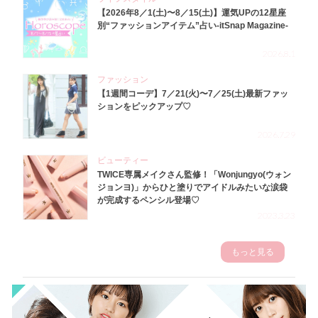
【2026年8／1(土)〜8／15(土)】運気UPの12星座
別“ファッションアイテム”占い-itSnap Magazine-
2026.8.1
ファッション
【1週間コーデ】7／21(火)〜7／25(土)最新ファッ
ションをピックアップ♡
2026.7.29
ビューティー
TWICE専属メイクさん監修！「Wonjungyo(ウォン
ジョンヨ)」からひと塗りでアイドルみたいな涙袋
が完成するペンシル登場♡
2023.3.23
もっと見る