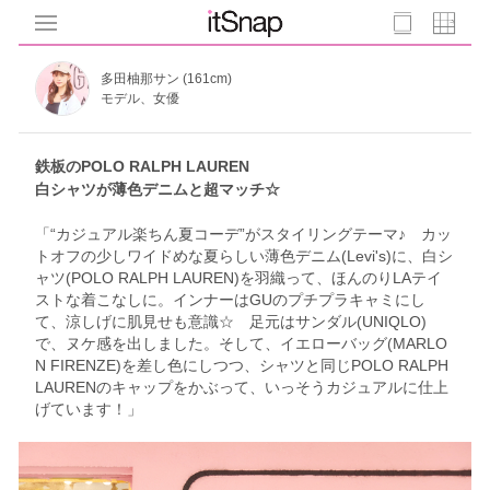
多田柚那サン (161cm)
モデル、女優
鉄板のPOLO RALPH LAUREN
白シャツが薄色デニムと超マッチ☆
「“カジュアル楽ちん夏コーデ”がスタイリングテーマ♪ カッ
トオフの少しワイドめな夏らしい薄色デニム(Levi's)に、白シ
ャツ(POLO RALPH LAUREN)を羽織って、ほんのりLAテイ
ストな着こなしに。インナーはGUのプチプラキャミにし
て、涼しげに肌見せも意識☆ 足元はサンダル(UNIQLO)
で、ヌケ感を出しました。そして、イエローバッグ(MARLO
N FIRENZE)を差し色にしつつ、シャツと同じPOLO RALPH
LAURENのキャップをかぶって、いっそうカジュアルに仕上
げています！」