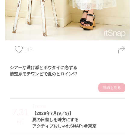
149
シアーな透け感とボウタイに恋する
清楚系モテワンピで夏のヒロイン♡
詳細を見る
Theme
7.31
【2026年7月(9／9)】
夏の日差しを味方にする
Fri
アクティブおしゃれSNAP♪＠東京