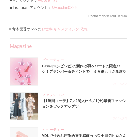
Xアカウント：
@clover_ay
Instagramアカウント：
@yuuchin0829
Photographer/ Toru Hasumi
※青木優香サンへの
お仕事(キャスティング)依頼
Magazine
ビューティー
CipiCipi(シピシピ)の新作は羽＆ハートの限定パ
ケ！プランパー＆ティントで叶える※もちぷる唇♡
2026.8.6
ファッション
【1週間コーデ】7／28(火)〜8／1(土)最新ファッシ
ョンをピックアップ♡
2026.8.5
ビューティー
VDLで仕込む圧倒的透明感ほっぺ♡小田切ヒロさん