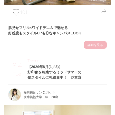
101
肌見せフリル×ワイドデニムで魅せる
好感度もスタイルUPも◎なキャンパスLOOK
詳細を見る
Theme
8.4
【2026年8月(1／8)】
好印象を約束するミッドサマーの
Tue
旬スタイルに視線集中！ ＠東京
篠川桃音サン (153cm)
慶應義塾大学二年・20歳