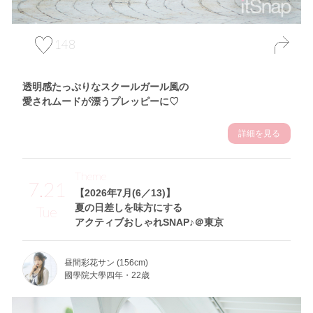
148
透明感たっぷりなスクールガール風の
愛されムードが漂うプレッピーに♡
詳細を見る
Theme
7.21
【2026年7月(6／13)】
夏の日差しを味方にする
Tue
アクティブおしゃれSNAP♪＠東京
昼間彩花サン (156cm)
國學院大學四年・22歳