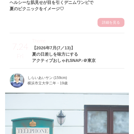
ヘルシーな肌見せが目を引くデニムワンピで
夏のピクニックをイメージ♡
詳細を見る
Theme
7.24
【2026年7月(7／13)】
夏の日差しを味方にする
Fri
アクティブおしゃれSNAP♪＠東京
しらいあいサン (159cm)
横浜市立大学二年・19歳