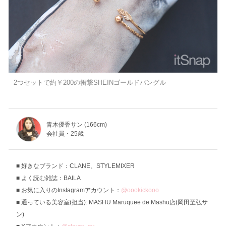
2つセットで約￥200の衝撃SHEINゴールドバングル
青木優香サン (166cm)
会社員・25歳
好きなブランド：CLANE、STYLEMIXER
よく読む雑誌：BAILA
お気に入りのInstagramアカウント：
@oookickooo
通っている美容室(担当): MASHU Maruquee de Mashu店(岡田至弘サ
ン)