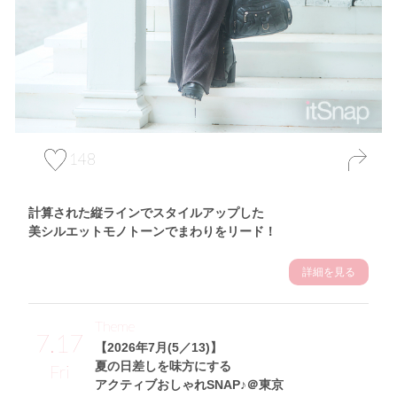
148
計算された縦ラインでスタイルアップした
美シルエットモノトーンでまわりをリード！
詳細を見る
Theme
7.17
【2026年7月(5／13)】
夏の日差しを味方にする
Fri
アクティブおしゃれSNAP♪＠東京