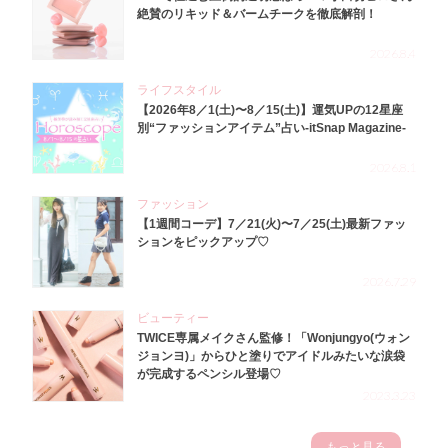
絶賛のリキッド＆バームチークを徹底解剖！
2026.8.4
ライフスタイル
【2026年8／1(土)〜8／15(土)】運気UPの12星座
別“ファッションアイテム”占い-itSnap Magazine-
2026.8.1
ファッション
【1週間コーデ】7／21(火)〜7／25(土)最新ファッ
ションをピックアップ♡
2026.7.29
ビューティー
TWICE専属メイクさん監修！「Wonjungyo(ウォン
ジョンヨ)」からひと塗りでアイドルみたいな涙袋
が完成するペンシル登場♡
2023.3.23
もっと見る