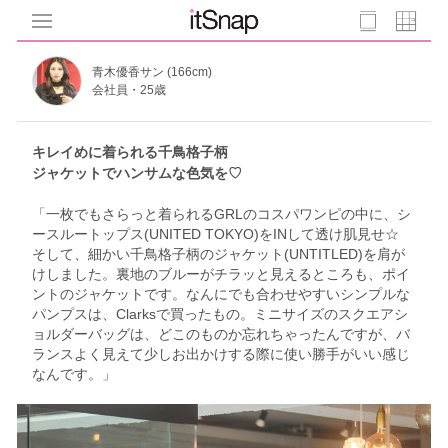
青木優香サン (166cm)
会社員・25歳
キレイめに着られる千鳥格子柄
ジャケットでハンサムな色気を♡
「一枚でもさらっと着られるGRLのコスパワンピの中に、シ
ースルートップス(UNITED TOKYO)をINして透け肌見せ☆
そして、細かい千鳥格子柄のジャケット(UNTITLED)を肩が
けしました。裏地のブルーがチラッと見えるところも、ポイ
ントのジャケットです。なんにでも合わせやすいシンプルな
パンプスは、Clarksで買ったもの。ミニサイズのスクエアシ
ョルダーバッグは、どこのものか忘れちゃったんですが、バ
ランスよく見えて少しお出かけする際に使い勝手がいい感じ
なんです。」