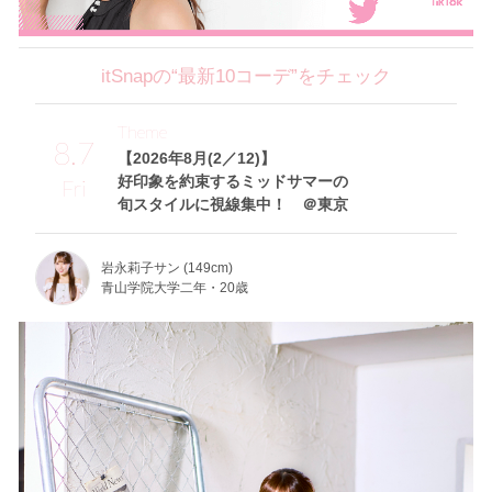
itSnapの“最新10コーデ”をチェック
Theme
8.7
【2026年8月(2／12)】
好印象を約束するミッドサマーの
Fri
旬スタイルに視線集中！ ＠東京
岩永莉子サン (149cm)
青山学院大学二年・20歳