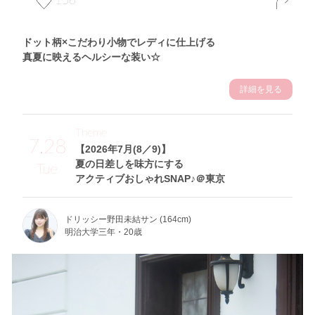
ドット柄×こだわり小物でレディに仕上げる
真夏に映えるヘルシーな装い☆
詳細を見る
Theme
7.28
【2026年7月(8／9)】
夏の日差しを味方にする
Tue
アクティブおしゃれSNAP♪＠東京
ドリッシー野田未結サン (164cm)
明治大学三年・20歳