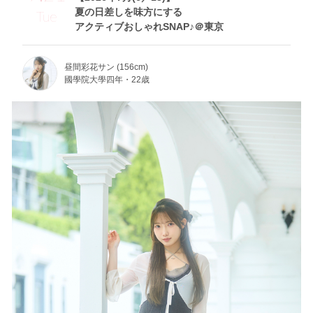
夏の日差しを味方にする
Tue
アクティブおしゃれSNAP♪＠東京
昼間彩花サン (156cm)
國學院大學四年・22歳