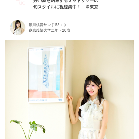
好印象を約束するミッドサマーの
Tue
旬スタイルに視線集中！ ＠東京
篠川桃音サン (153cm)
慶應義塾大学二年・20歳