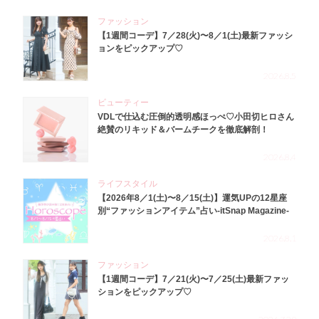
ファッション
【1週間コーデ】7／28(火)〜8／1(土)最新ファッシ
ョンをピックアップ♡
2026.8.5
ビューティー
VDLで仕込む圧倒的透明感ほっぺ♡小田切ヒロさん
絶賛のリキッド＆バームチークを徹底解剖！
2026.8.4
ライフスタイル
【2026年8／1(土)〜8／15(土)】運気UPの12星座
別“ファッションアイテム”占い-itSnap Magazine-
2026.8.1
ファッション
【1週間コーデ】7／21(火)〜7／25(土)最新ファッ
ションをピックアップ♡