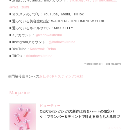
お気に入りのInstagramアカウント：
@chibayuka
、
@nyanchan22
、
@rika_izumi_
オススメのアプリ：YouTube、Meitu、TikTok
通っている美容室(担当): WARREN・TRICOMI NEW YORK
通っているネイルサロン：MAX KELLY
Xアカウント：
@kadowakireina
Instagramアカウント：
@kadowakireina
YouTube：
Kadowaki Reina
TikTok：
＠kadowakireina
Photographer／Toru Hasumi
※門脇伶奈サンへの
お仕事(キャスティング)依頼
Magazine
ビューティー
CipiCipi(シピシピ)の新作は羽＆ハートの限定パ
ケ！プランパー＆ティントで叶える※もちぷる唇♡
2026.8.6