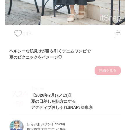
149
ヘルシーな肌見せが目を引くデニムワンピで
夏のピクニックをイメージ♡
詳細を見る
Theme
7.24
【2026年7月(7／13)】
夏の日差しを味方にする
Fri
アクティブおしゃれSNAP♪＠東京
しらいあいサン (159cm)
横浜市立大学二年・19歳