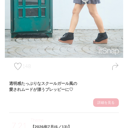
148
透明感たっぷりなスクールガール風の
愛されムードが漂うプレッピーに♡
詳細を見る
Theme
7.21
【2026年7月(6／13)】