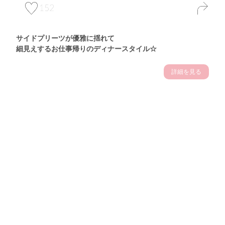
152
サイドプリーツが優雅に揺れて
細見えするお仕事帰りのディナースタイル☆
詳細を見る
Theme
7.14
"【2026年7月(4／13)】
夏の日差しを味方にする
Tue
アクティブおしゃれSNAP♪＠東京"
保坂玲奈サン (157cm)
モデル、フィットネストレーナー・31歳