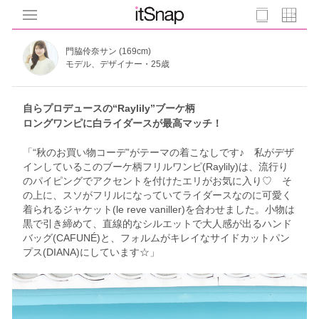
門脇伶奈サン (169cm)
モデル、デザイナー・25歳
自らプロデュースの“Raylily”ブーケ柄
ロングワンピに白ライダースが最高マッチ！
「“秋のお買い物コーデ”がテーマの着こなしです♪ 私がデザ
インしているこのブーケ柄フリルワンピ(Raylily)は、流行り
のパイピングでアクセントを付けたエリがお気に入り♡ そ
の上に、スソがフリルになっていてライダースなのに可愛く
着られるジャケット(le reve vaniller)を合わせました。小物は
黒で引き締めて、直線的なシルエットで大人感が出るハンド
バッグ(CAFUNÉ)と、フォルムがキレイなサイドカットパン
プス(DIANA)にしています☆」