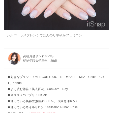
シルバーラメフレンチでほんのり華やかフェミニン
高橋真優サン (166cm)
明治学院大学三年・20歳
好きなブランド：MERCURYDUO、REDYAZEL、MIIA、Chico、GR
L、rienda
よく読む雑誌：美人百花、CanCam、Ray,
オススメのアプリ：TikTok
通っている美容室(担当): SHEA.(千代間勇翔サン)
通っているネイルサロン：nailsalon Ruban Rose