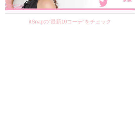
itSnapの“最新10コーデ”をチェック
Theme
8.7
【2026年8月(2／12)】
好印象を約束するミッドサマーの
Fri
旬スタイルに視線集中！ ＠東京
岩永莉子サン (149cm)
青山学院大学二年・20歳