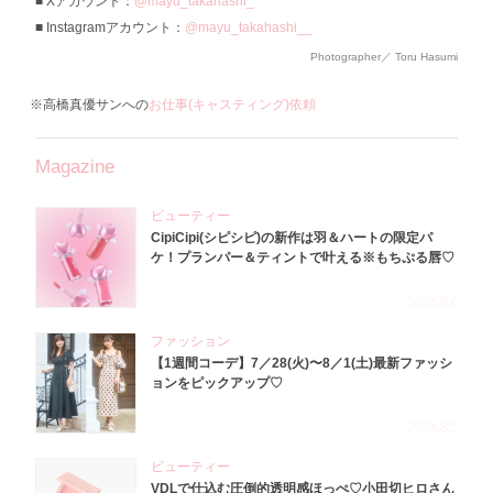
Xアカウント：
@mayu_takahashi_
Instagramアカウント：
@mayu_takahashi__
Photographer／ Toru Hasumi
※高橋真優サンへの
お仕事(キャスティング)依頼
Magazine
ビューティー
CipiCipi(シピシピ)の新作は羽＆ハートの限定パ
ケ！プランパー＆ティントで叶える※もちぷる唇♡
2026.8.6
ファッション
【1週間コーデ】7／28(火)〜8／1(土)最新ファッシ
ョンをピックアップ♡
2026.8.5
ビューティー
VDLで仕込む圧倒的透明感ほっぺ♡小田切ヒロさん