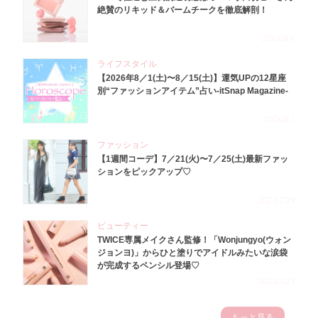
絶賛のリキッド＆バームチークを徹底解剖！
2026.8.4
ライフスタイル
【2026年8／1(土)〜8／15(土)】運気UPの12星座
別“ファッションアイテム”占い-itSnap Magazine-
2026.8.1
ファッション
【1週間コーデ】7／21(火)〜7／25(土)最新ファッ
ションをピックアップ♡
2026.7.29
ビューティー
TWICE専属メイクさん監修！「Wonjungyo(ウォン
ジョンヨ)」からひと塗りでアイドルみたいな涙袋
が完成するペンシル登場♡
2023.3.23
もっと見る