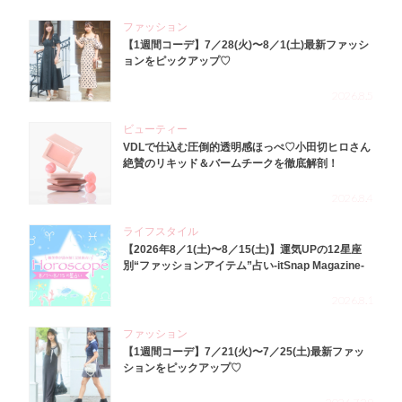
ファッション
【1週間コーデ】7／28(火)〜8／1(土)最新ファッシ
ョンをピックアップ♡
2026.8.5
ビューティー
VDLで仕込む圧倒的透明感ほっぺ♡小田切ヒロさん
絶賛のリキッド＆バームチークを徹底解剖！
2026.8.4
ライフスタイル
【2026年8／1(土)〜8／15(土)】運気UPの12星座
別“ファッションアイテム”占い-itSnap Magazine-
2026.8.1
ファッション
【1週間コーデ】7／21(火)〜7／25(土)最新ファッ
ションをピックアップ♡