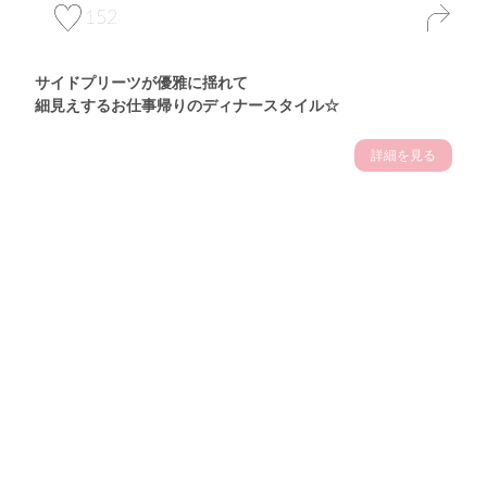
152
サイドプリーツが優雅に揺れて
細見えするお仕事帰りのディナースタイル☆
詳細を見る
Theme
7.14
"【2026年7月(4／13)】
夏の日差しを味方にする
Tue
アクティブおしゃれSNAP♪＠東京"
保坂玲奈サン (157cm)
モデル、フィットネストレーナー・31歳