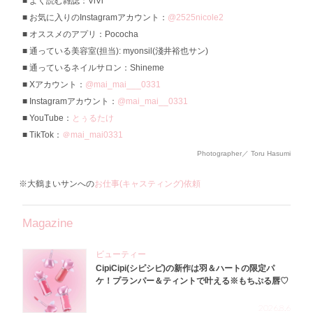
よく読む雑誌：ViVi
お気に入りのInstagramアカウント：
@2525nicole2
オススメのアプリ：Pococha
通っている美容室(担当): myonsil(淺井裕也サン)
通っているネイルサロン：Shineme
Xアカウント：
@mai_mai___0331
Instagramアカウント：
@mai_mai__0331
YouTube：
とぅるたけ
TikTok：
＠mai_mai0331
Photographer／ Toru Hasumi
※大鶴まいサンへの
お仕事(キャスティング)依頼
Magazine
ビューティー
CipiCipi(シピシピ)の新作は羽＆ハートの限定パ
ケ！プランパー＆ティントで叶える※もちぷる唇♡
2026.8.6