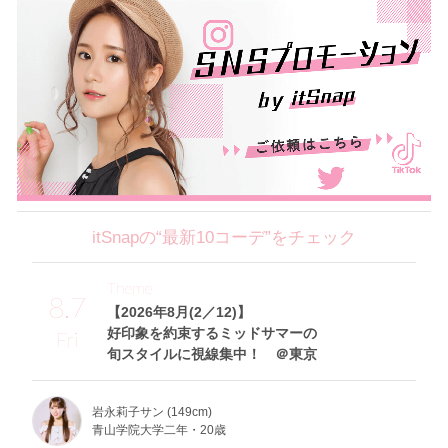
itSnapの“最新10コーデ”をチェック
Theme
8.7
【2026年8月(2／12)】
好印象を約束するミッドサマーの
Fri
旬スタイルに視線集中！ ＠東京
岩永莉子サン (149cm)
青山学院大学二年・20歳