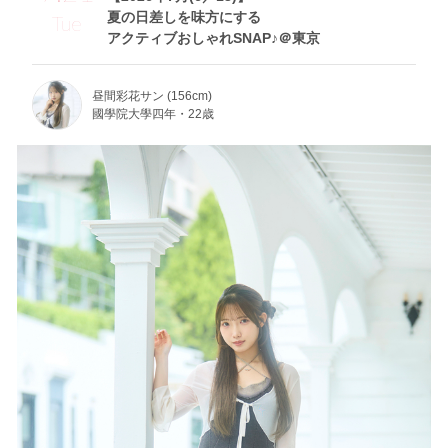
夏の日差しを味方にする
Tue
アクティブおしゃれSNAP♪＠東京
昼間彩花サン (156cm)
國學院大學四年・22歳