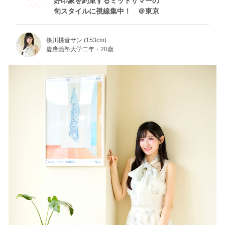
好印象を約束するミッドサマーの
Tue
旬スタイルに視線集中！ ＠東京
篠川桃音サン (153cm)
慶應義塾大学二年・20歳