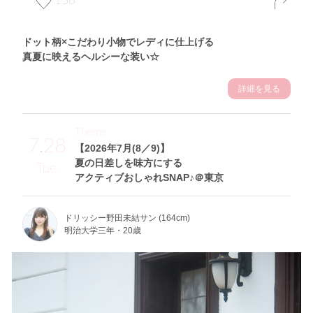
ドット柄×こだわり小物でレディに仕上げる
真夏に映えるヘルシーな装い☆
詳細を見る
Theme
7.28
【2026年7月(8／9)】
夏の日差しを味方にする
Tue
アクティブおしゃれSNAP♪＠東京
ドリッシー野田未結サン (164cm)
明治大学三年・20歳