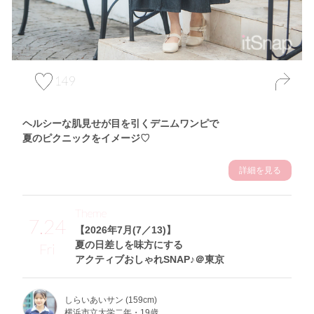
149
ヘルシーな肌見せが目を引くデニムワンピで
夏のピクニックをイメージ♡
詳細を見る
Theme
7.24
【2026年7月(7／13)】
夏の日差しを味方にする
Fri
アクティブおしゃれSNAP♪＠東京
しらいあいサン (159cm)
横浜市立大学二年・19歳