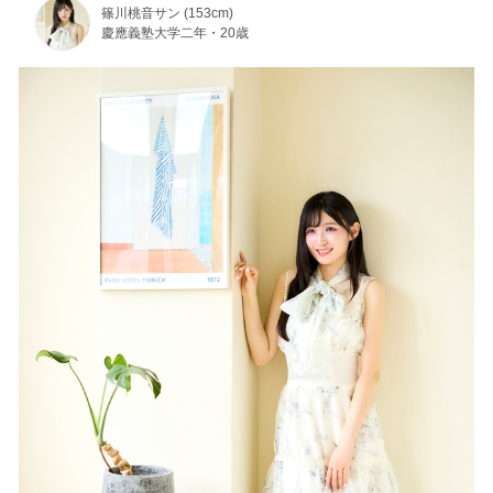
篠川桃音サン (153cm)
慶應義塾大学二年・20歳