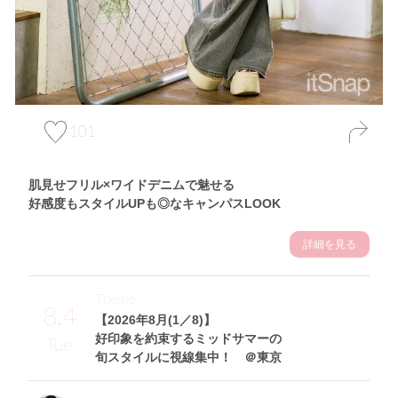
101
肌見せフリル×ワイドデニムで魅せる
好感度もスタイルUPも◎なキャンパスLOOK
詳細を見る
Theme
8.4
【2026年8月(1／8)】
好印象を約束するミッドサマーの
Tue
旬スタイルに視線集中！ ＠東京