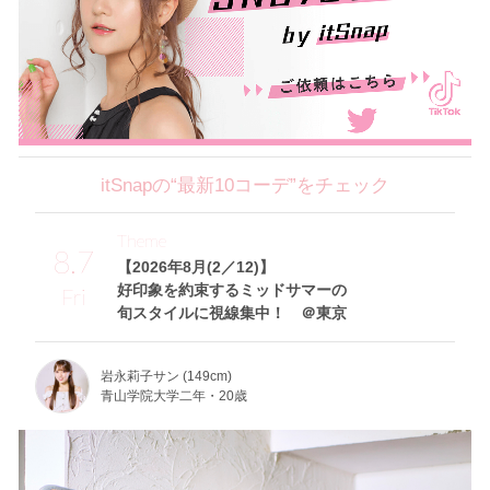
itSnapの“最新10コーデ”をチェック
Theme
8.7
【2026年8月(2／12)】
好印象を約束するミッドサマーの
Fri
旬スタイルに視線集中！ ＠東京
岩永莉子サン (149cm)
青山学院大学二年・20歳