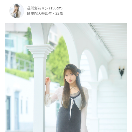
昼間彩花サン (156cm)
國學院大學四年・22歳