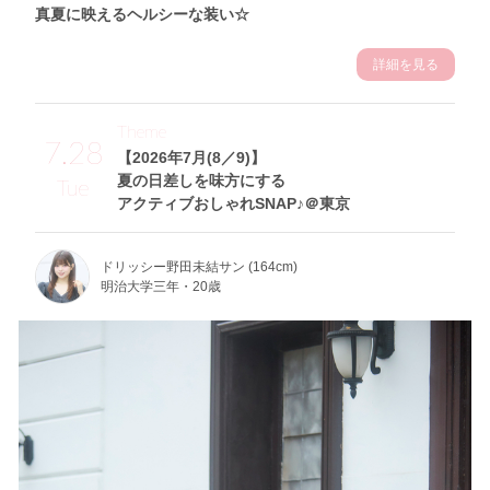
真夏に映えるヘルシーな装い☆
詳細を見る
Theme
7.28
【2026年7月(8／9)】
夏の日差しを味方にする
Tue
アクティブおしゃれSNAP♪＠東京
ドリッシー野田未結サン (164cm)
明治大学三年・20歳