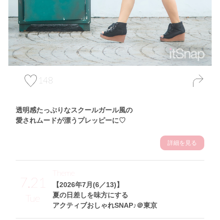
148
透明感たっぷりなスクールガール風の
愛されムードが漂うプレッピーに♡
詳細を見る
Theme
7.21
【2026年7月(6／13)】
夏の日差しを味方にする
Tue
アクティブおしゃれSNAP♪＠東京