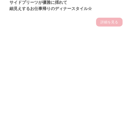
サイドプリーツが優雅に揺れて
細見えするお仕事帰りのディナースタイル☆
詳細を見る
Theme
7.14
"【2026年7月(4／13)】
夏の日差しを味方にする
Tue
アクティブおしゃれSNAP♪＠東京"
保坂玲奈サン (157cm)
モデル、フィットネストレーナー・31歳