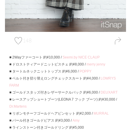
148
2Wayファーコート 約¥10,000 /
Seemi.by NICE CLAUP
ドロストティアードニットビスチェ 約¥8,000 /
merry jenny
タートルネックニットトップス 約¥6,000 /
POPPY
ベルト付き切り替えロングチェックスカート 約¥4,000 /
LOWRYS
FARM
ゴールドスタッズ付きレザーサークルバック 約¥6,000 /
DEUXART
レースアップショートブーツ(LEONA 7 フック ブーツ) 約¥30,000 /
Dr.Martens
リボンモチーフゴールドヘアピンセット 約¥2,000 /
MURRAL
パール付きゴールドピアス 約¥3,000 /
Amy
ラインストーン付きゴールドリング 約¥5,000