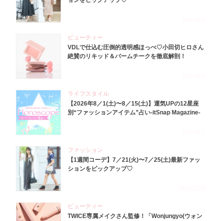
ョンをピックアップ♡
2026.8.5
ビューティー
VDLで仕込む圧倒的透明感ほっぺ♡小田切ヒロさん
絶賛のリキッド＆バームチークを徹底解剖！
2026.8.4
ライフスタイル
【2026年8／1(土)〜8／15(土)】運気UPの12星座
別“ファッションアイテム”占い-itSnap Magazine-
2026.8.1
ファッション
【1週間コーデ】7／21(火)〜7／25(土)最新ファッ
ションをピックアップ♡
2026.7.29
ビューティー
TWICE専属メイクさん監修！「Wonjungyo(ウォン