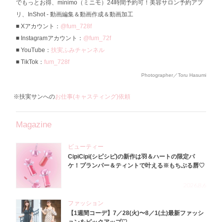
でもっとお得、minimo（ミニモ）24時間予約可！美容サロン予約アプ
リ、InShot - 動画編集＆動画作成＆動画加工
Xアカウント：
@fum_728f
Instagramアカウント：
@fum_72f
YouTube：
扶実ふみチャンネル
TikTok：
fum_728f
Photographer／Toru Hasumi
※扶実サンへの
お仕事(キャスティング)依頼
Magazine
ビューティー
CipiCipi(シピシピ)の新作は羽＆ハートの限定パ
ケ！プランパー＆ティントで叶える※もちぷる唇♡
2026.8.6
ファッション
【1週間コーデ】7／28(火)〜8／1(土)最新ファッシ