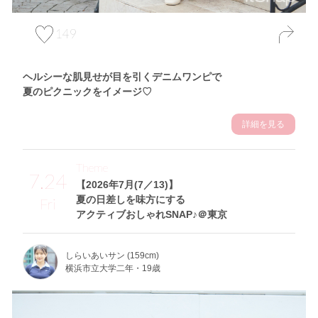
149
ヘルシーな肌見せが目を引くデニムワンピで
夏のピクニックをイメージ♡
詳細を見る
Theme
7.24
【2026年7月(7／13)】
夏の日差しを味方にする
Fri
アクティブおしゃれSNAP♪＠東京
しらいあいサン (159cm)
横浜市立大学二年・19歳