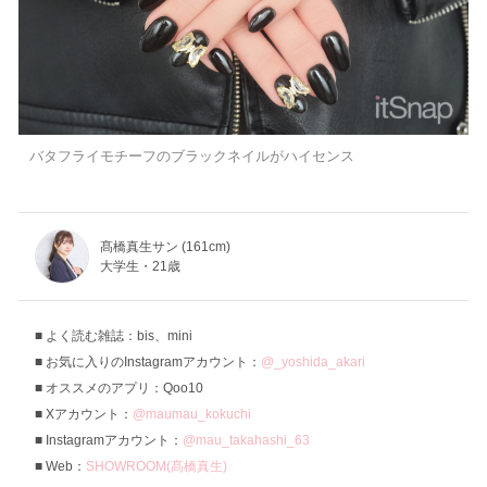
バタフライモチーフのブラックネイルがハイセンス
髙橋真生サン (161cm)
大学生・21歳
よく読む雑誌：bis、mini
お気に入りのInstagramアカウント：
@_yoshida_akari
オススメのアプリ：Qoo10
Xアカウント：
@maumau_kokuchi
Instagramアカウント：
@mau_takahashi_63
Web：
SHOWROOM(髙橋真生)