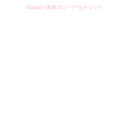
itSnapの“最新10コーデ”をチェック
Theme
8.7
【2026年8月(2／12)】
好印象を約束するミッドサマーの
Fri
旬スタイルに視線集中！ ＠東京
岩永莉子サン (149cm)
青山学院大学二年・20歳