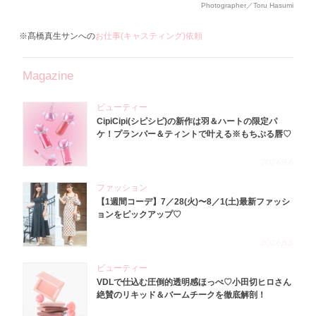
Photographer／Toru Hasumi
※髙橋真生サンへの
お仕事(キャスティング)依頼
Magazine
ビューティー
CipiCipi(シピシピ)の新作は羽＆ハートの限定パ
ケ！プランパー＆ティントで叶える※もちぷる唇♡
2026.8.6
ファッション
【1週間コーデ】7／28(火)〜8／1(土)最新ファッシ
ョンをピックアップ♡
2026.8.5
ビューティー
VDLで仕込む圧倒的透明感ほっぺ♡小田切ヒロさん
絶賛のリキッド＆バームチークを徹底解剖！