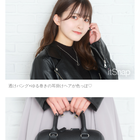
透けバング×ゆる巻きの耳掛けヘアが色っぽ♡