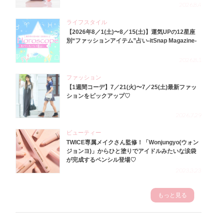
2026.8.4
ライフスタイル
【2026年8／1(土)〜8／15(土)】運気UPの12星座
別“ファッションアイテム”占い-itSnap Magazine-
2026.8.1
ファッション
【1週間コーデ】7／21(火)〜7／25(土)最新ファッ
ションをピックアップ♡
2026.7.29
ビューティー
TWICE専属メイクさん監修！「Wonjungyo(ウォン
ジョンヨ)」からひと塗りでアイドルみたいな涙袋
が完成するペンシル登場♡
2023.3.23
もっと見る