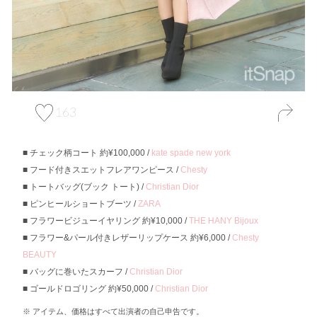
163
チェック柄コート 約¥100,000 /
kate spade new york
フード付きスエットフレアワンピース /
Chesty
トートバッグ(ブック トート) /
Christian Dior
ピンヒールショートブーツ /
ZARA
フラワービジューイヤリング 約¥10,000 /
THE HANY Bijoux
フラワー&パール付きレザーリップケース 約¥6,000 /
Chesty
BEAUTY
バッグに巻いたスカーフ /
Christian Dior
ゴールドロゴリング 約¥50,000 /
Christian Dior
アイテム、価格はすべて出演者の自己申告です。