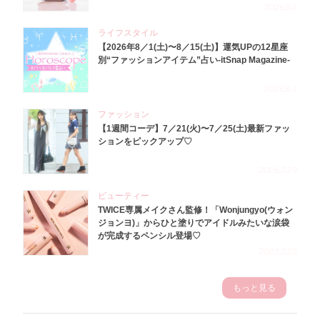
2026.8.4
ライフスタイル
【2026年8／1(土)〜8／15(土)】運気UPの12星座
別“ファッションアイテム”占い-itSnap Magazine-
2026.8.1
ファッション
【1週間コーデ】7／21(火)〜7／25(土)最新ファッ
ションをピックアップ♡
2026.7.29
ビューティー
TWICE専属メイクさん監修！「Wonjungyo(ウォン
ジョンヨ)」からひと塗りでアイドルみたいな涙袋
が完成するペンシル登場♡
2023.3.23
もっと見る