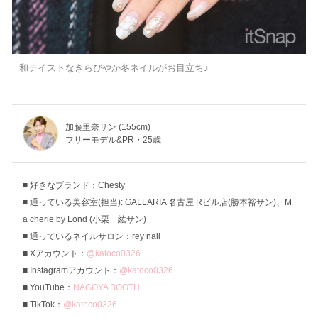
和テイストなきらびやか冬ネイルがお目立ち♪
加藤里奈サン (155cm)
フリーモデル&PR・25歳
好きなブランド：Chesty
通っている美容室(担当): GALLARIA 名古屋 Rビル店(勝本裕サン)、M
a cherie by Lond (小栗一紘サン)
通っているネイルサロン：rey nail
Xアカウント：
@katoco0326
Instagramアカウント：
@katoco0326
YouTube：
NAGOYA BOOTH
TikTok：
@katoco0326