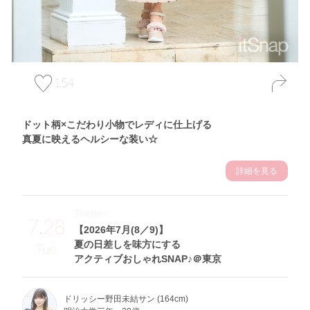
154
ドット柄×こだわり小物でレディに仕上げる
真夏に映えるヘルシーな装い☆
詳細を見る
Theme
7.28
【2026年7月(8／9)】
夏の日差しを味方にする
Tue
アクティブおしゃれSNAP♪＠東京
ドリッシー野田未結サン (164cm)