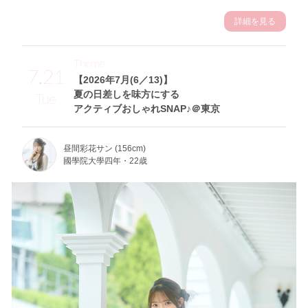
詳細を見る
Theme
7.21
【2026年7月(6／13)】
夏の日差しを味方にする
Tue
アクティブおしゃれSNAP♪＠東京
昼間彩花サン (156cm)
國學院大學四年・22歳