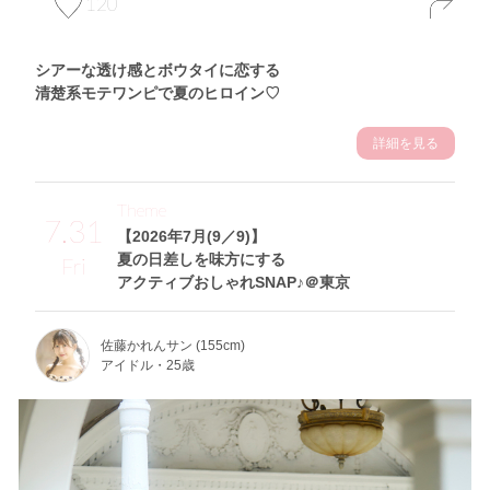
120
シアーな透け感とボウタイに恋する
清楚系モテワンピで夏のヒロイン♡
詳細を見る
Theme
7.31
【2026年7月(9／9)】
夏の日差しを味方にする
Fri
アクティブおしゃれSNAP♪＠東京
佐藤かれんサン (155cm)
アイドル・25歳