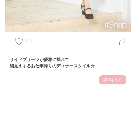
151
サイドプリーツが優雅に揺れて
細見えするお仕事帰りのディナースタイル☆
詳細を見る
Theme
7.14
"【2026年7月(4／13)】
夏の日差しを味方にする
Tue
アクティブおしゃれSNAP♪＠東京"