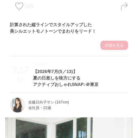
148
計算された縦ラインでスタイルアップした
美シルエットモノトーンでまわりをリード！
詳細を見る
Theme
7.17
【2026年7月(5／13)】
夏の日差しを味方にする
Fri
アクティブおしゃれSNAP♪＠東京
佐藤日向子サン (167cm)
会社員・22歳