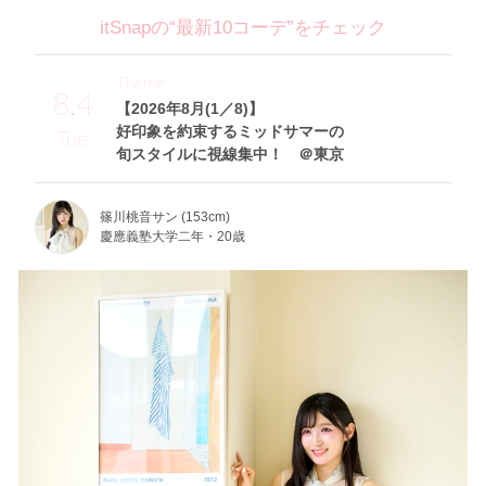
itSnapの“最新10コーデ”をチェック
Theme
8.4
【2026年8月(1／8)】
好印象を約束するミッドサマーの
Tue
旬スタイルに視線集中！ ＠東京
篠川桃音サン (153cm)
慶應義塾大学二年・20歳