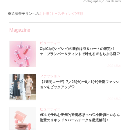
Photographer／Toru Hasumi
※遠藤奈子サンへの
お仕事(キャスティング)依頼
Magazine
ビューティー
CipiCipi(シピシピ)の新作は羽＆ハートの限定パ
ケ！プランパー＆ティントで叶える※もちぷる唇♡
2026.8.6
ファッション
【1週間コーデ】7／28(火)〜8／1(土)最新ファッシ
ョンをピックアップ♡
2026.8.5
ビューティー
VDLで仕込む圧倒的透明感ほっぺ♡小田切ヒロさん
絶賛のリキッド＆バームチークを徹底解剖！