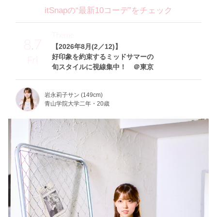
itSnapの“最新10コーデ”をチェック
Theme
8.7
【2026年8月(2／12)】
好印象を約束するミッドサマーの
Fri
旬スタイルに視線集中！ ＠東京
岩永莉子サン (149cm)
青山学院大学二年・20歳