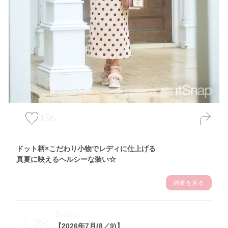
156
ドット柄×こだわり小物でレディに仕上げる
真夏に映えるヘルシーな装い☆
詳細を見る
Theme
7.28
【2026年7月(8／9)】