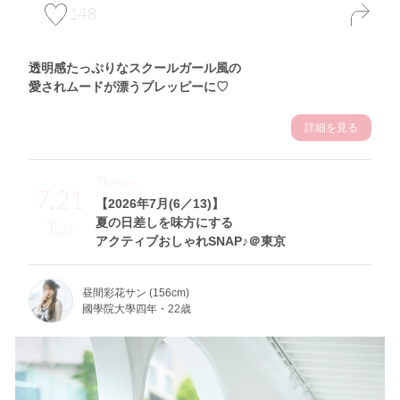
148
透明感たっぷりなスクールガール風の
愛されムードが漂うプレッピーに♡
詳細を見る
Theme
7.21
【2026年7月(6／13)】
夏の日差しを味方にする
Tue
アクティブおしゃれSNAP♪＠東京
昼間彩花サン (156cm)
國學院大學四年・22歳