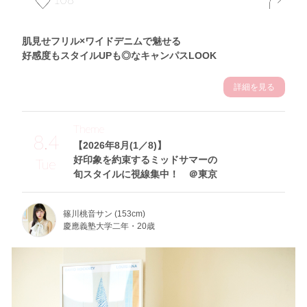
肌見せフリル×ワイドデニムで魅せる
好感度もスタイルUPも◎なキャンパスLOOK
詳細を見る
Theme
8.4
【2026年8月(1／8)】
好印象を約束するミッドサマーの
Tue
旬スタイルに視線集中！ ＠東京
篠川桃音サン (153cm)
慶應義塾大学二年・20歳