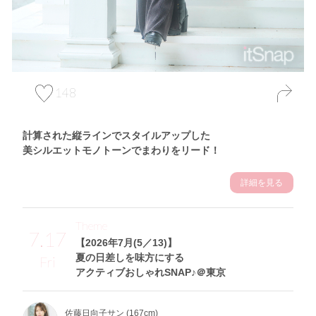
148
計算された縦ラインでスタイルアップした
美シルエットモノトーンでまわりをリード！
詳細を見る
Theme
7.17
【2026年7月(5／13)】
夏の日差しを味方にする
Fri
アクティブおしゃれSNAP♪＠東京
佐藤日向子サン (167cm)