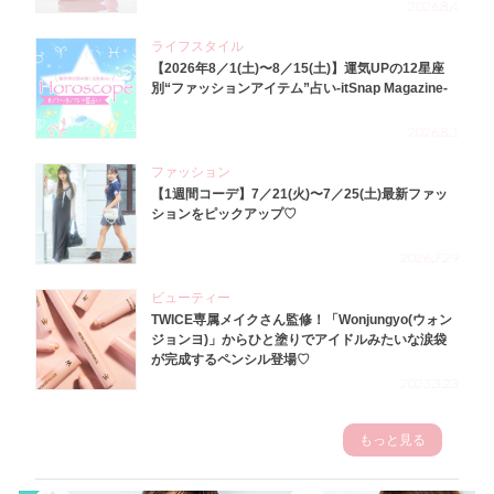
2026.8.4
ライフスタイル
【2026年8／1(土)〜8／15(土)】運気UPの12星座
別“ファッションアイテム”占い-itSnap Magazine-
2026.8.1
ファッション
【1週間コーデ】7／21(火)〜7／25(土)最新ファッ
ションをピックアップ♡
2026.7.29
ビューティー
TWICE専属メイクさん監修！「Wonjungyo(ウォン
ジョンヨ)」からひと塗りでアイドルみたいな涙袋
が完成するペンシル登場♡
2023.3.23
もっと見る