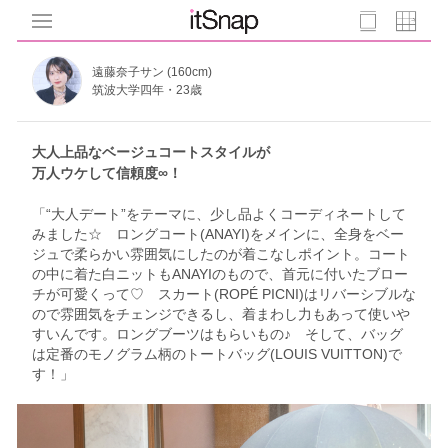
遠藤奈子サン (160cm)
筑波大学四年・23歳
大人上品なベージュコートスタイルが
万人ウケして信頼度∞！
「“大人デート”をテーマに、少し品よくコーディネートして
みました☆ ロングコート(ANAYI)をメインに、全身をベー
ジュで柔らかい雰囲気にしたのが着こなしポイント。コート
の中に着た白ニットもANAYIのもので、首元に付いたブロー
チが可愛くって♡ スカート(ROPÉ PICNI)はリバーシブルな
ので雰囲気をチェンジできるし、着まわし力もあって使いや
すいんです。ロングブーツはもらいもの♪ そして、バッグ
は定番のモノグラム柄のトートバッグ(LOUIS VUITTON)で
す！」