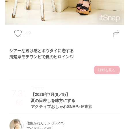
149
シアーな透け感とボウタイに恋する
清楚系モテワンピで夏のヒロイン♡
詳細を見る
Theme
7.31
【2026年7月(9／9)】
夏の日差しを味方にする
Fri
アクティブおしゃれSNAP♪＠東京
佐藤かれんサン (155cm)
アイドル・25歳