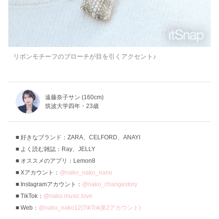
リボンモチーフのブローチが目を引くアクセント♪
遠藤奈子サン (160cm)
筑波大学四年・23歳
好きなブランド：ZARA、CELFORD、ANAYI
よく読む雑誌：Ray、JELLY
オススメのアプリ：Lemon8
Xアカウント：
@nako_nako_nano
Instagramアカウント：
@nako_changestory
TikTok：
@nako.music.love
Web：
@nako_nako12(TikTok第2アカウント)