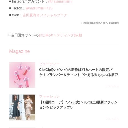
Instagramアカウント：
@natsumiiiiiiiiiii
TikTok：
@natsumiiiiiii715
Web：
吉田夏海オフィシャルブログ
Photographer／Toru Hasumi
※吉田夏海サンへの
お仕事(キャスティング)依頼
Magazine
ビューティー
CipiCipi(シピシピ)の新作は羽＆ハートの限定パ
ケ！プランパー＆ティントで叶える※もちぷる唇♡
2026.8.6
ファッション
【1週間コーデ】7／28(火)〜8／1(土)最新ファッシ
ョンをピックアップ♡
2026.8.5