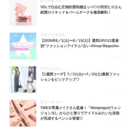
ビューティー
VDLで仕込む圧倒的透明感ほっぺ♡小田切ヒロさん
絶賛のリキッド＆バームチークを徹底解剖！
2026.8.4
ライフスタイル
【2026年8／1(土)〜8／15(土)】運気UPの12星座
別“ファッションアイテム”占い-itSnap Magazine-
2026.8.1
ファッション
【1週間コーデ】7／21(火)〜7／25(土)最新ファッ
ションをピックアップ♡
2026.7.29
ビューティー
TWICE専属メイクさん監修！「Wonjungyo(ウォン
ジョンヨ)」からひと塗りでアイドルみたいな涙袋
が完成するペンシル登場♡
2023.3.23