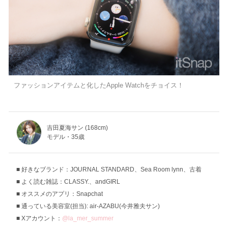
ファッションアイテムと化したApple Watchをチョイス！
吉田夏海サン (168cm)
モデル・35歳
好きなブランド：JOURNAL STANDARD、Sea Room lynn、古着
よく読む雑誌：CLASSY.、andGIRL
オススメのアプリ：Snapchat
通っている美容室(担当): air-AZABU(今井雅夫サン)
Xアカウント：
@la_mer_summer