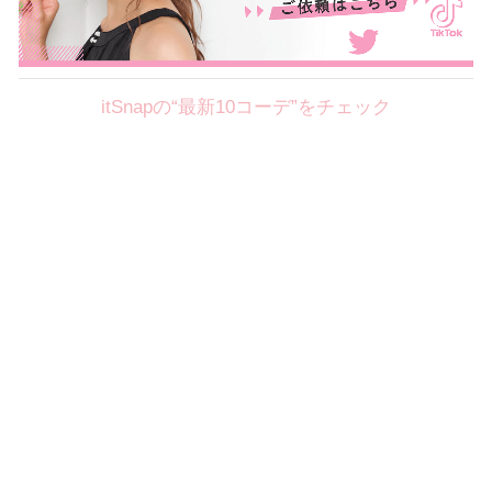
itSnapの“最新10コーデ”をチェック
Theme
8.7
【2026年8月(2／12)】
好印象を約束するミッドサマーの
Fri
旬スタイルに視線集中！ ＠東京
岩永莉子サン (149cm)
青山学院大学二年・20歳