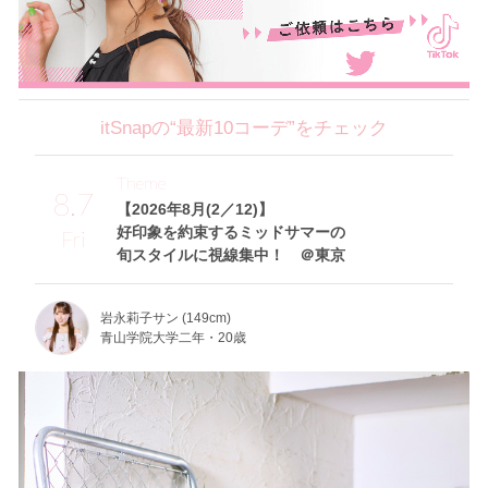
itSnapの“最新10コーデ”をチェック
Theme
8.7
【2026年8月(2／12)】
好印象を約束するミッドサマーの
Fri
旬スタイルに視線集中！ ＠東京
岩永莉子サン (149cm)
青山学院大学二年・20歳