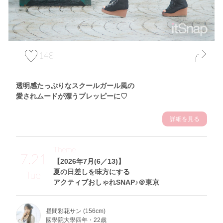
148
透明感たっぷりなスクールガール風の
愛されムードが漂うプレッピーに♡
詳細を見る
Theme
7.21
【2026年7月(6／13)】
夏の日差しを味方にする
Tue
アクティブおしゃれSNAP♪＠東京
昼間彩花サン (156cm)
國學院大學四年・22歳