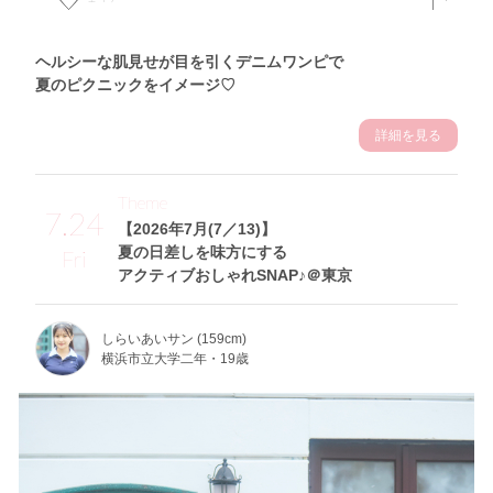
ヘルシーな肌見せが目を引くデニムワンピで
夏のピクニックをイメージ♡
詳細を見る
Theme
7.24
【2026年7月(7／13)】
夏の日差しを味方にする
Fri
アクティブおしゃれSNAP♪＠東京
しらいあいサン (159cm)
横浜市立大学二年・19歳