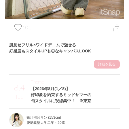
101
肌見せフリル×ワイドデニムで魅せる
好感度もスタイルUPも◎なキャンパスLOOK
詳細を見る
Theme
8.4
【2026年8月(1／8)】
好印象を約束するミッドサマーの
Tue
旬スタイルに視線集中！ ＠東京
篠川桃音サン (153cm)
慶應義塾大学二年・20歳