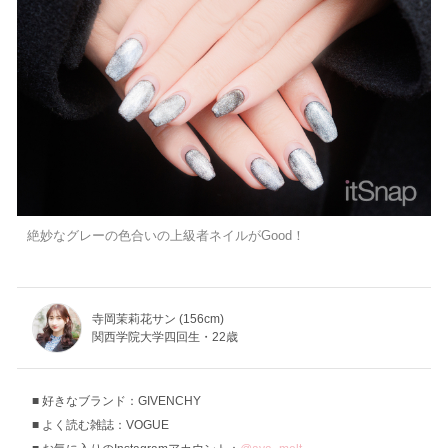
絶妙なグレーの色合いの上級者ネイルがGood！
寺岡茉莉花サン (156cm)
関西学院大学四回生・22歳
好きなブランド：GIVENCHY
よく読む雑誌：VOGUE