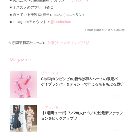
お気に入りのInstagramアカウント：
@aya_melt
オススメのアプリ：FiNC
通っている美容室(担当): matka.(motokiサン)
Instagramアカウント：
@londochan
Photographer／Toru Hasumi
※寺岡茉莉花サンへの
お仕事(キャスティング)依頼
Magazine
ビューティー
CipiCipi(シピシピ)の新作は羽＆ハートの限定パ
ケ！プランパー＆ティントで叶える※もちぷる唇♡
2026.8.6
ファッション
【1週間コーデ】7／28(火)〜8／1(土)最新ファッシ
ョンをピックアップ♡
2026.8.5