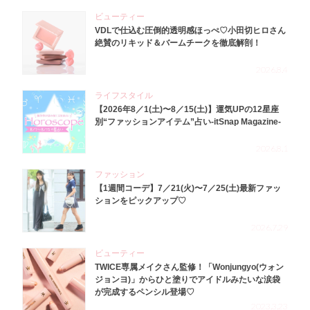
ビューティー
VDLで仕込む圧倒的透明感ほっぺ♡小田切ヒロさん
絶賛のリキッド＆バームチークを徹底解剖！
2026.8.4
ライフスタイル
【2026年8／1(土)〜8／15(土)】運気UPの12星座
別“ファッションアイテム”占い-itSnap Magazine-
2026.8.1
ファッション
【1週間コーデ】7／21(火)〜7／25(土)最新ファッ
ションをピックアップ♡
2026.7.29
ビューティー
TWICE専属メイクさん監修！「Wonjungyo(ウォン
ジョンヨ)」からひと塗りでアイドルみたいな涙袋
が完成するペンシル登場♡
2023.3.23