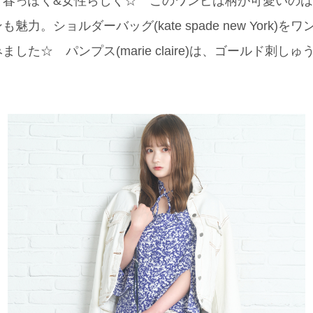
て春っぽく&女性らしく☆ このワンピは柄が可愛いの
力。ショルダーバッグ(kate spade new York)
した☆ パンプス(marie claire)は、ゴールド刺し