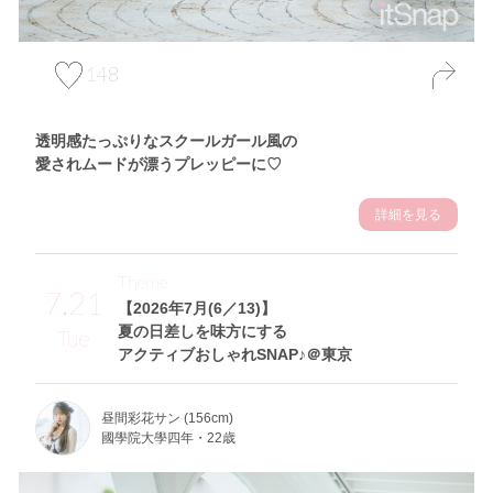
148
透明感たっぷりなスクールガール風の
愛されムードが漂うプレッピーに♡
詳細を見る
Theme
7.21
【2026年7月(6／13)】
夏の日差しを味方にする
Tue
アクティブおしゃれSNAP♪＠東京
昼間彩花サン (156cm)
國學院大學四年・22歳