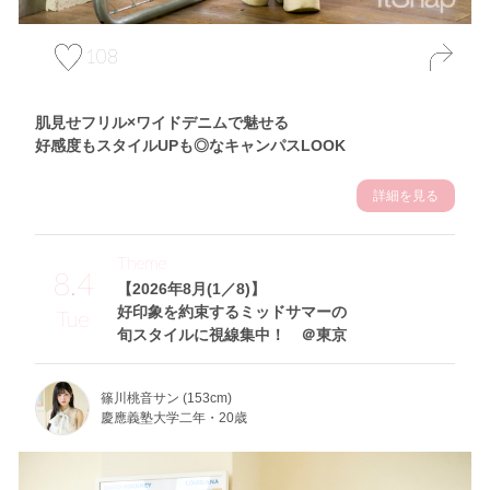
108
肌見せフリル×ワイドデニムで魅せる
好感度もスタイルUPも◎なキャンパスLOOK
詳細を見る
Theme
8.4
【2026年8月(1／8)】
好印象を約束するミッドサマーの
Tue
旬スタイルに視線集中！ ＠東京
篠川桃音サン (153cm)
慶應義塾大学二年・20歳