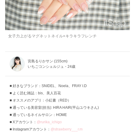
女子力上がるマグネットネイル×キラキラフレンチ
宮島るりかサン (155cm)
いちごコンシェルジュ・24歳
好きなブランド：SNIDEL、Noela、FRAY I.D
よく読む雑誌：bis、美人百花
オススメのアプリ：小紅書（RED）
通っている美容室(担当): HIRA HAIR(平山ユウキさん)
通っているネイルサロン：HOME
Xアカウント：
@rurika_ichigo
Instagramアカウント：
@strawberry___r.m