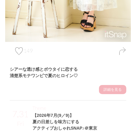
149
シアーな透け感とボウタイに恋する
清楚系モテワンピで夏のヒロイン♡
詳細を見る
Theme
7.31
【2026年7月(9／9)】
夏の日差しを味方にする
Fri
アクティブおしゃれSNAP♪＠東京