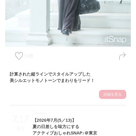
148
計算された縦ラインでスタイルアップした
美シルエットモノトーンでまわりをリード！
詳細を見る
Theme
7.17
【2026年7月(5／13)】
夏の日差しを味方にする
Fri
アクティブおしゃれSNAP♪＠東京