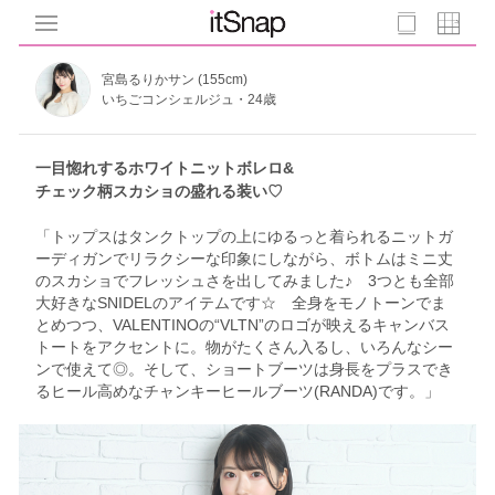
宮島るりかサン (155cm)
いちごコンシェルジュ・24歳
一目惚れするホワイトニットボレロ&
チェック柄スカショの盛れる装い♡
「トップスはタンクトップの上にゆるっと着られるニットガ
ーディガンでリラクシーな印象にしながら、ボトムはミニ丈
のスカショでフレッシュさを出してみました♪ 3つとも全部
大好きなSNIDELのアイテムです☆ 全身をモノトーンでま
とめつつ、VALENTINOの“VLTN”のロゴが映えるキャンバス
トートをアクセントに。物がたくさん入るし、いろんなシー
ンで使えて◎。そして、ショートブーツは身長をプラスでき
るヒール高めなチャンキーヒールブーツ(RANDA)です。」