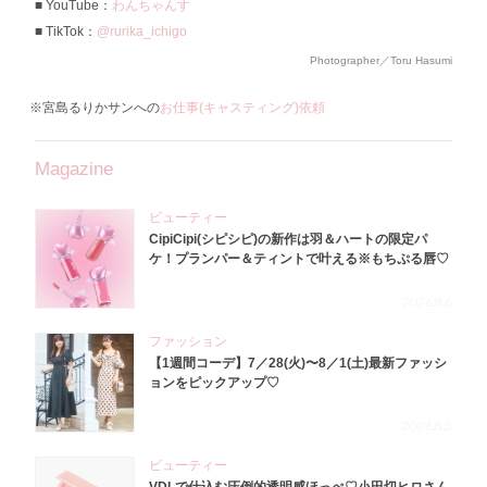
YouTube：
わんちゃんす
TikTok：
@rurika_ichigo
Photographer／Toru Hasumi
※宮島るりかサンへの
お仕事(キャスティング)依頼
Magazine
ビューティー
CipiCipi(シピシピ)の新作は羽＆ハートの限定パ
ケ！プランパー＆ティントで叶える※もちぷる唇♡
2026.8.6
ファッション
【1週間コーデ】7／28(火)〜8／1(土)最新ファッシ
ョンをピックアップ♡
2026.8.5
ビューティー