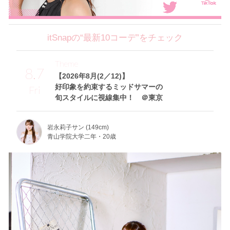
itSnapの“最新10コーデ”をチェック
Theme
8.7
【2026年8月(2／12)】
好印象を約束するミッドサマーの
Fri
旬スタイルに視線集中！ ＠東京
岩永莉子サン (149cm)
青山学院大学二年・20歳