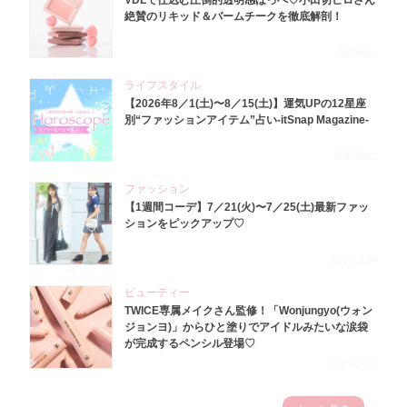
VDLで仕込む圧倒的透明感ほっぺ♡小田切ヒロさん
絶賛のリキッド＆バームチークを徹底解剖！
2026.8.4
ライフスタイル
【2026年8／1(土)〜8／15(土)】運気UPの12星座
別“ファッションアイテム”占い-itSnap Magazine-
2026.8.1
ファッション
【1週間コーデ】7／21(火)〜7／25(土)最新ファッ
ションをピックアップ♡
2026.7.29
ビューティー
TWICE専属メイクさん監修！「Wonjungyo(ウォン
ジョンヨ)」からひと塗りでアイドルみたいな涙袋
が完成するペンシル登場♡
2023.3.23