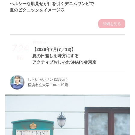
ヘルシーな肌見せが目を引くデニムワンピで
夏のピクニックをイメージ♡
詳細を見る
Theme
7.24
【2026年7月(7／13)】
夏の日差しを味方にする
Fri
アクティブおしゃれSNAP♪＠東京
しらいあいサン (159cm)
横浜市立大学二年・19歳