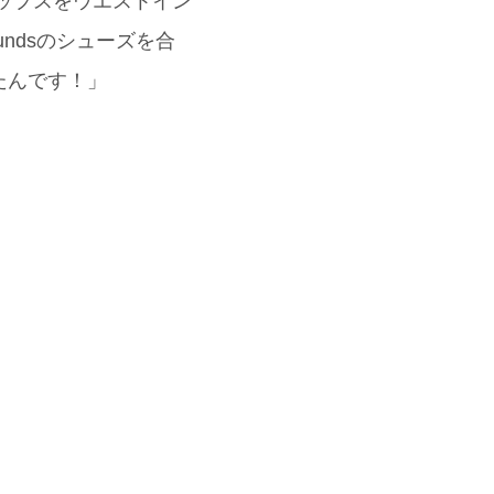
トップスをウエストイン
ndsのシューズを合
みたんです！」