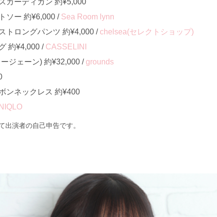
カーディガン 約¥5,000
ー 約¥6,000 /
Sea Room lynn
ロングパンツ 約¥4,000 /
chelsea(セレクトショップ)
¥4,000 /
CASSELINI
ェーン) 約¥32,000 /
grounds
0
ンネックレス 約¥400
NIQLO
て出演者の自己申告です。