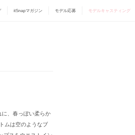
グ
itSnapマガジン
モデル応募
モデルキャスティング
れに、春っぽい柔らか
 ボトムは空のようなブ